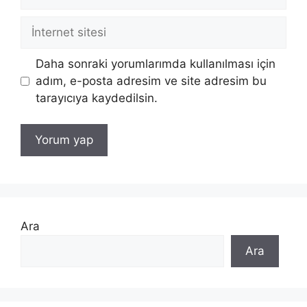
posta
İnternet
sitesi
Daha sonraki yorumlarımda kullanılması için
adım, e-posta adresim ve site adresim bu
tarayıcıya kaydedilsin.
Ara
Ara