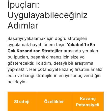
İpuçları:
Uygulayabileceğiniz
Adımlar
Başarıyı yakalamak için doğru stratejileri
uygulamak hayati önem taşır.
Yakabet’te En
Çok Kazandıran Stratejiler
arasında yer alan
bu ipuçları, başarılı olmanız için size yol
gösterecektir. İlk adım, detaylı bir araştırma
yapmaktır. Her potansiyel kazanç fırsatını analiz
edin ve hangi stratejilerin en iyi sonuç veridiğini
belirleyin.
Kazanç
Strateji
Özellikler
Potansiyeli