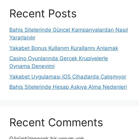
Recent Posts
Bahis Sitelerinde Güncel Kampanyalardan Nasıl
Yararlanılır
Yakabet Bonus Kullanım Kurallarını Anlamak
Casino Oyunlarında Gerçek Krupiyelerle
Oynama Deneyimi
Yakabet Uygulaması iOS Cihazlarda Çalışmıyor
Bahis Sitelerinde Hesap Askıya Alma Nedenleri
Recent Comments
Görüntülenecek bir yorum yok.