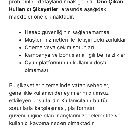
problemleri detaylandırmak gerekir.
Öne Çıkan
Kullanıcı Şikayetleri
arasında aşağıdaki
maddeler öne çıkmaktadır:
Hesap güvenliğinin sağlanamaması
Müşteri hizmetleri ile iletişimdeki zorluklar
Ödeme veya çekim sorunları
Kampanya ve bonuslarla ilgili belirsizlikler
Oyun platformunun kullanıcı dostu
olmaması
Bu şikayetlerin temelinde yatan sebepler,
genellikle kullanıcı deneyimlerini olumsuz
etkileyen unsurlardır. Kullanıcıların bu tür
sorunlarla karşılaşması, platformun
güvenilirliğine olan inançlarını zedelemekte ve
kullanıcı kaybına neden olmaktadır.