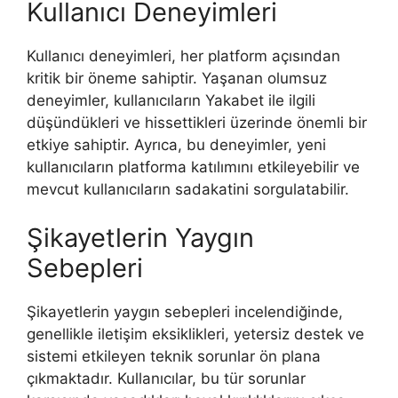
Kullanıcı Deneyimleri
Kullanıcı deneyimleri, her platform açısından
kritik bir öneme sahiptir. Yaşanan olumsuz
deneyimler, kullanıcıların Yakabet ile ilgili
düşündükleri ve hissettikleri üzerinde önemli bir
etkiye sahiptir. Ayrıca, bu deneyimler, yeni
kullanıcıların platforma katılımını etkileyebilir ve
mevcut kullanıcıların sadakatini sorgulatabilir.
Şikayetlerin Yaygın
Sebepleri
Şikayetlerin yaygın sebepleri incelendiğinde,
genellikle iletişim eksiklikleri, yetersiz destek ve
sistemi etkileyen teknik sorunlar ön plana
çıkmaktadır. Kullanıcılar, bu tür sorunlar