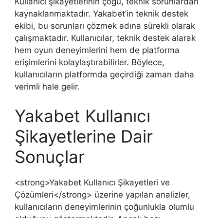
Kullanıcı şikayetlerinin çoğu, teknik sorunlardan
kaynaklanmaktadır. Yakabet’in teknik destek
ekibi, bu sorunları çözmek adına sürekli olarak
çalışmaktadır. Kullanıcılar, teknik destek alarak
hem oyun deneyimlerini hem de platforma
erişimlerini kolaylaştırabilirler. Böylece,
kullanıcıların platformda geçirdiği zaman daha
verimli hale gelir.
Yakabet Kullanıcı
Şikayetlerine Dair
Sonuçlar
<strong>Yakabet Kullanıcı Şikayetleri ve
Çözümleri</strong> üzerine yapılan analizler,
kullanıcıların deneyimlerinin çoğunlukla olumlu