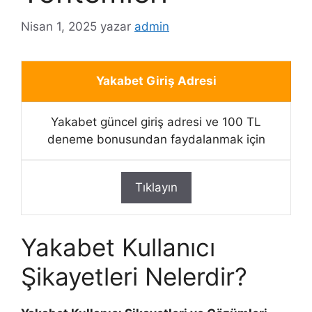
Nisan 1, 2025
yazar
admin
Yakabet Giriş Adresi
Yakabet güncel giriş adresi ve 100 TL
deneme bonusundan faydalanmak için
Tıklayın
Yakabet Kullanıcı
Şikayetleri Nelerdir?