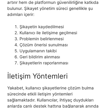
artırır hem de platformun güvenilirliğine katkıda
bulunur. Şikayet yönetim süreci genellikle şu
adımları içerir:
Şikayetin kaydedilmesi
Kullanıcı ile iletişime geçilmesi
Problemin belirlenmesi
Çözüm önerisi sunulması
Uygulamanın takibi
Geri bildirim alınması
Şikayetlerin raporlanması
İletişim Yöntemleri
Yakabet, kullanıcı şikayetlerine çözüm bulma
sürecinde etkili iletişim yöntemleri
sağlamaktadır. Kullanıcılar, ihtiyaç duydukları
anlarda canlı destek hattına bağlanarak anında