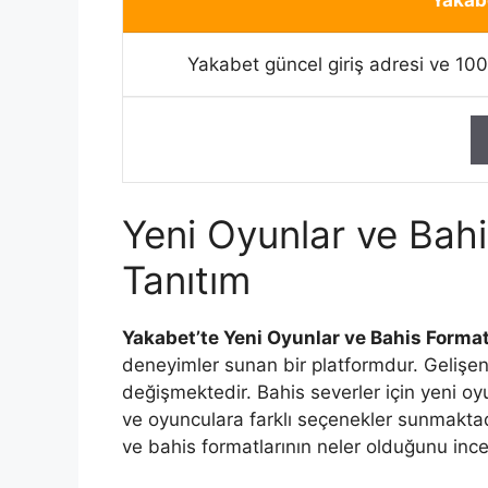
Yakabe
Yakabet güncel giriş adresi ve 1
Yeni Oyunlar ve Bahi
Tanıtım
Yakabet’te Yeni Oyunlar ve Bahis Format
deneyimler sunan bir platformdur. Gelişen t
değişmektedir. Bahis severler için yeni oyu
ve oyunculara farklı seçenekler sunmakta
ve bahis formatlarının neler olduğunu inc