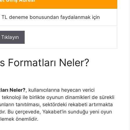
t Giriş Adresi
00 TL deneme bonusundan faydalanmak için
Tıklayın
s Formatları Neler?
ları Neler?
, kullanıcılarına heyecan verici
eknoloji ile birlikte oyunun dinamikleri de sürekli
nların tanıtılması, sektördeki rekabeti artırmakta
dır. Bu çerçevede, Yakabet’in sunduğu yeni oyun
elemek önemlidir.