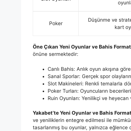
oyunl
Düşünme ve stratej
Poker
kart o
Öne Çıkan Yeni Oyunlar ve Bahis Format
önüne sermektedir:
Canlı Bahis: Anlık oyun akışına gör
Sanal Sporlar: Gerçek spor olayları
Slot Makineleri: Renkli temalarla dö
Poker Turları: Oyuncuların beceriler
Ruin Oyunları: Yenilikçi ve heyecan v
Yakabet’te Yeni Oyunlar ve Bahis Format
ve yeniliklerin entegre edilmesi ile mümkünd
tasarlanmış bu oyunlar, yalnızca eğlence 