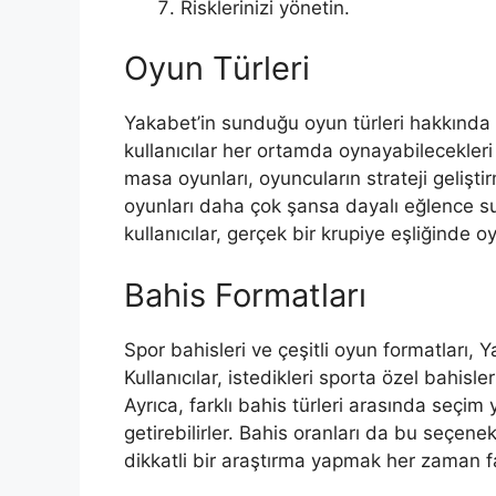
Risklerinizi yönetin.
Oyun Türleri
Yakabet’in sunduğu oyun türleri hakkında
kullanıcılar her ortamda oynayabilecekleri
masa oyunları, oyuncuların strateji gelişt
oyunları daha çok şansa dayalı eğlence su
kullanıcılar, gerçek bir krupiye eşliğinde
Bahis Formatları
Spor bahisleri ve çeşitli oyun formatları, 
Kullanıcılar, istedikleri sporta özel bahisl
Ayrıca, farklı bahis türleri arasında seçim
getirebilirler. Bahis oranları da bu seçen
dikkatli bir araştırma yapmak her zaman fa