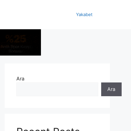
Yakabet
Ara
Ara