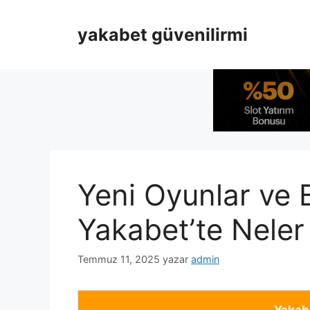
İçeriğe
atla
yakabet güvenilirmi
Yeni Oyunlar ve B
Yakabet’te Neler
Temmuz 11, 2025
yazar
admin