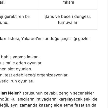
arı.
imkanı
i gerektiren bir
Şans ve beceri dengesi,
yunu.
turnuvalar
ları
listesi, Yakabet’in sunduğu çeşitliliği gözler
e bahis yapma imkanı.
nı simüle eden oyunlar.
nen slot oyunları.
ini test edebileceği organizasyonlar.
erici ruh oyunları.
ları Neler?
sorusunun cevabı, zengin seçenekler
ür. Kullanıcıların ihtiyaçlarını karşılayacak şekilde
değil, aynı zamanda kazanç elde etme fırsatları da