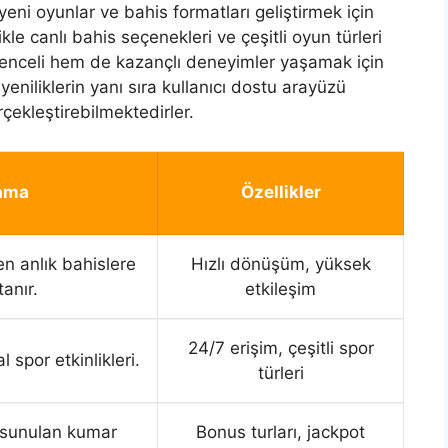
yeni oyunlar ve bahis formatları geliştirmek için
kle canlı bahis seçenekleri ve çeşitli oyun türleri
ğlenceli hem de kazançlı deneyimler yaşamak için
yeniliklerin yanı sıra kullanıcı dostu arayüzü
çekleştirebilmektedirler.
ama
Özellikler
 anlık bahislere
Hızlı dönüşüm, yüksek
tanır.
etkileşim
24/7 erişim, çeşitli spor
 spor etkinlikleri.
türleri
e sunulan kumar
Bonus turları, jackpot