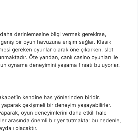
 daha derinlemesine bilgi vermek gerekirse,
 geniş bir oyun havuzuna erişim sağlar. Klasik
irmesi gereken oyunlar olarak öne çıkarken, slot
nmaktadır. Öte yandan, canlı casino oyunları ile
 oyun oynama deneyimini yaşama fırsatı buluyorlar.
Yakabet’in kendine has yönlerinden biridir.
er yaparak çekişmeli bir deneyim yaşayabilirler.
 yaparak, oyun deneyimlerini daha etkili hale
ekler arasında önemli bir yer tutmakta; bu nedenle,
ydalı olacaktır.