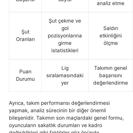
analiz etme
Şut çekme ve
gol
Saldırı
Şut
pozisyonlarına
etkinliğini
Oranları
girme
ölçme
istatistikleri
Lig
Takımın genel
Puan
sıralamasındaki
başarısını
Durumu
yer
değerlendirme
Ayrıca, takım performansı değerlendirmesi
yapmak, analiz sürecinin bir diğer önemli
bileşenidir. Takımın son maçlardaki genel formu,
oyuncuların sakatlık durumları ve kadro
değişiklikleri gibi faktörler göz önünde