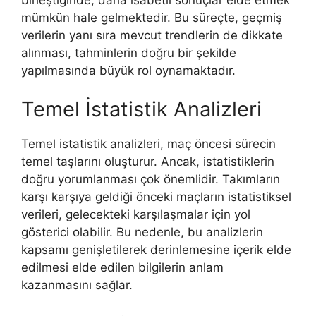
mümkün hale gelmektedir. Bu süreçte, geçmiş
verilerin yanı sıra mevcut trendlerin de dikkate
alınması, tahminlerin doğru bir şekilde
yapılmasında büyük rol oynamaktadır.
Temel İstatistik Analizleri
Temel istatistik analizleri, maç öncesi sürecin
temel taşlarını oluşturur. Ancak, istatistiklerin
doğru yorumlanması çok önemlidir. Takımların
karşı karşıya geldiği önceki maçların istatistiksel
verileri, gelecekteki karşılaşmalar için yol
gösterici olabilir. Bu nedenle, bu analizlerin
kapsamı genişletilerek derinlemesine içerik elde
edilmesi elde edilen bilgilerin anlam
kazanmasını sağlar.