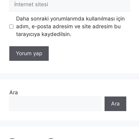
İnternet
sitesi
Daha sonraki yorumlarımda kullanılması için
adım, e-posta adresim ve site adresim bu
tarayıcıya kaydedilsin.
Ara
Ara