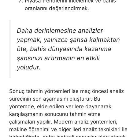
Piyasa trendlerini incelemek ve bahis
oranlarını değerlendirmek.
Daha derinlemesine analizler
yapmak, yalnızca şansa kalmaktan
öte, bahis dünyasında kazanma
şansınızı artırmanın en etkili
yoludur.
Sonuç tahmin yöntemleri ise maç öncesi analiz
sürecinin son aşamasını oluşturur. Bu
yöntemde, elde edilen verilere dayanarak
karşılaşmanın sonucunu tahmin etme
çalışmaları yapılır. Modern analiz yöntemleri,
makine öğrenimi ve diğer ileri analiz teknikleri ile
birleştiğinde, daha isabetli sonuçlar elde etmek