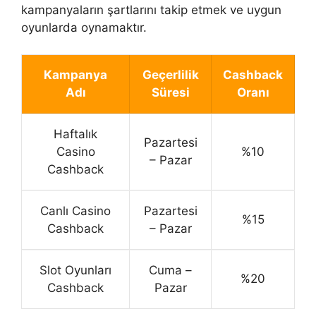
kampanyaların şartlarını takip etmek ve uygun
oyunlarda oynamaktır.
Kampanya
Geçerlilik
Cashback
Adı
Süresi
Oranı
Haftalık
Pazartesi
Casino
%10
– Pazar
Cashback
Canlı Casino
Pazartesi
%15
Cashback
– Pazar
Slot Oyunları
Cuma –
%20
Cashback
Pazar