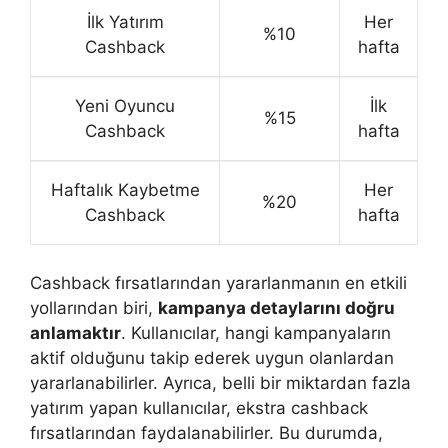
İlk Yatırım
Her
%10
Cashback
hafta
Yeni Oyuncu
İlk
%15
Cashback
hafta
Haftalık Kaybetme
Her
%20
Cashback
hafta
Cashback fırsatlarından yararlanmanın en etkili
yollarından biri,
kampanya detaylarını doğru
anlamaktır
. Kullanıcılar, hangi kampanyaların
aktif olduğunu takip ederek uygun olanlardan
yararlanabilirler. Ayrıca, belli bir miktardan fazla
yatırım yapan kullanıcılar, ekstra cashback
fırsatlarından faydalanabilirler. Bu durumda,