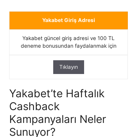
Yakabet Giriş Adresi
Yakabet güncel giriş adresi ve 100 TL
deneme bonusundan faydalanmak için
Tıklayın
Yakabet’te Haftalık
Cashback
Kampanyaları Neler
Sunuyor?