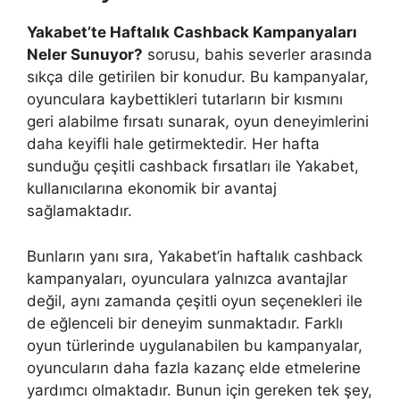
Yakabet’te Haftalık Cashback Kampanyaları
Neler Sunuyor?
sorusu, bahis severler arasında
sıkça dile getirilen bir konudur. Bu kampanyalar,
oyunculara kaybettikleri tutarların bir kısmını
geri alabilme fırsatı sunarak, oyun deneyimlerini
daha keyifli hale getirmektedir. Her hafta
sunduğu çeşitli cashback fırsatları ile Yakabet,
kullanıcılarına ekonomik bir avantaj
sağlamaktadır.
Bunların yanı sıra, Yakabet’in haftalık cashback
kampanyaları, oyunculara yalnızca avantajlar
değil, aynı zamanda çeşitli oyun seçenekleri ile
de eğlenceli bir deneyim sunmaktadır. Farklı
oyun türlerinde uygulanabilen bu kampanyalar,
oyuncuların daha fazla kazanç elde etmelerine
yardımcı olmaktadır. Bunun için gereken tek şey,