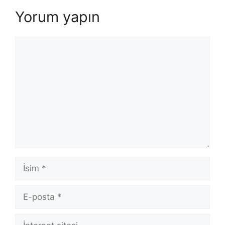
Yorum yapın
Yorum
İsim
E-
posta
İnternet