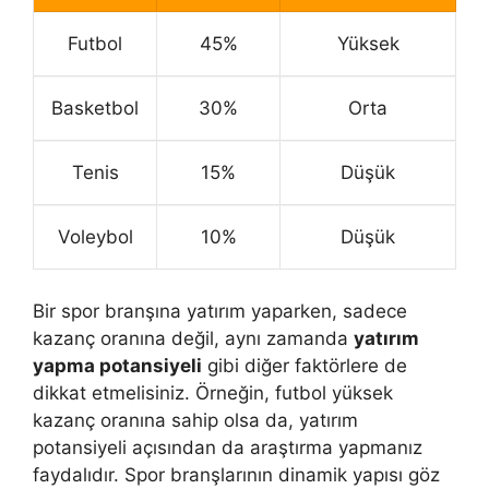
Futbol
45%
Yüksek
Basketbol
30%
Orta
Tenis
15%
Düşük
Voleybol
10%
Düşük
Bir spor branşına yatırım yaparken, sadece
kazanç oranına değil, aynı zamanda
yatırım
yapma potansiyeli
gibi diğer faktörlere de
dikkat etmelisiniz. Örneğin, futbol yüksek
kazanç oranına sahip olsa da, yatırım
potansiyeli açısından da araştırma yapmanız
faydalıdır. Spor branşlarının dinamik yapısı göz