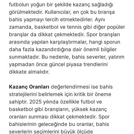
futbolun yoğun bir şekilde kazanç sağladığı
görülmektedir. Kullanıcılar, en çok bu branşa
bahis yapmayı tercih etmektedirler. Aynı
zamanda, basketbol ve tennis gibi diğer popüler
branşlar da dikkat çekmektedir. Spor branşları
arasında yapılan karşılaştırmalar, hangi sporun
daha fazla kazandırdığına dair önemli bilgiler
sunmaktadır. Bu nedenle, bahis severler, yatırım
yapmadan önce güncel piyasa trendlerini
dikkate almalıdır.
Kazanç Oranları
değerlendirmesi ise bahis
stratejilerini belirlemek için kritik bir öneme
sahiptir. 2025 yılında özellikle futbol ve
basketbol gibi branşların, yüksek kazanç
oranları sunması dikkat çekmektedir. Spor
bahislerinin geleceğinde bu oranlar, bahis
severlerin seçimlerini büyük ölçüde