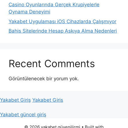
Casino Oyunlarında Gerçek Krupiyelerle
Oynama Deneyimi
Yakabet Uygulaması iOS Cihazlarda Çalışmıyor
Bahis Sitelerinde Hesap Askıya Alma Nedenleri
Recent Comments
Görüntülenecek bir yorum yok.
Yakabet Giriş
Yakabet Giriş
Yakabet güncel giriş
© 2026 yakabet güvenilirmi
• Built with