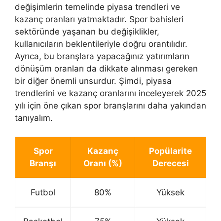
değişimlerin temelinde piyasa trendleri ve
kazanç oranları yatmaktadır. Spor bahisleri
sektöründe yaşanan bu değişiklikler,
kullanıcıların beklentileriyle doğru orantılıdır.
Ayrıca, bu branşlara yapacağınız yatırımların
dönüşüm oranları da dikkate alınması gereken
bir diğer önemli unsurdur. Şimdi, piyasa
trendlerini ve kazanç oranlarını inceleyerek 2025
yılı için öne çıkan spor branşlarını daha yakından
tanıyalım.
Spor
Kazanç
Popülarite
Branşı
Oranı (%)
Derecesi
Futbol
80%
Yüksek