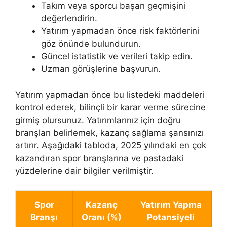
Takım veya sporcu başarı geçmişini
değerlendirin.
Yatırım yapmadan önce risk faktörlerini
göz önünde bulundurun.
Güncel istatistik ve verileri takip edin.
Uzman görüşlerine başvurun.
Yatırım yapmadan önce bu listedeki maddeleri
kontrol ederek, bilinçli bir karar verme sürecine
girmiş olursunuz. Yatırımlarınız için doğru
branşları belirlemek, kazanç sağlama şansınızı
artırır. Aşağıdaki tabloda, 2025 yılındaki en çok
kazandıran spor branşlarına ve pastadaki
yüzdelerine dair bilgiler verilmiştir.
Spor
Kazanç
Yatırım Yapma
Branşı
Oranı (%)
Potansiyeli