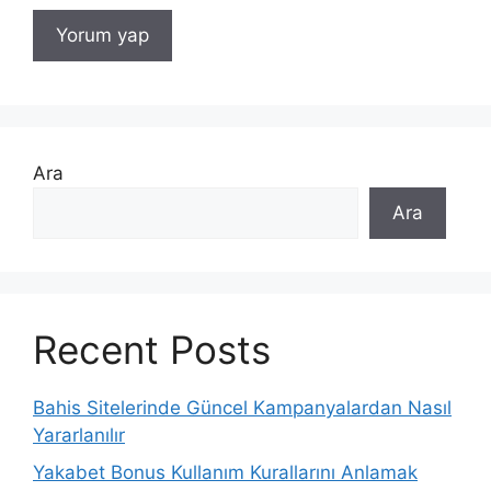
Ara
Ara
Recent Posts
Bahis Sitelerinde Güncel Kampanyalardan Nasıl
Yararlanılır
Yakabet Bonus Kullanım Kurallarını Anlamak