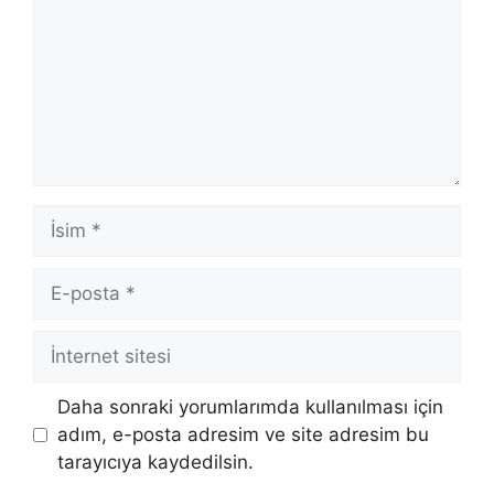
İsim
E-
posta
İnternet
sitesi
Daha sonraki yorumlarımda kullanılması için
adım, e-posta adresim ve site adresim bu
tarayıcıya kaydedilsin.