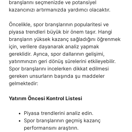
branşlarını seçmenizde ve potansiyel
kazancınızı artırmanızda yardımcı olacaktır.
Öncelikle, spor branşlarının popularitesi ve
piyasa trendleri büyük bir önem taşır. Hangi
branşların yüksek kazanç sağladığını öğrenmek
için, verilere dayanarak analiz yapmak
gereklidir. Ayrıca, spor dallarının gelişimi,
yatırımınızın geri dönüş sürelerini etkileyebilir.
Spor branşlarını incelerken dikkat edilmesi
gereken unsurların başında şu maddeler
gelmektedir:
Yatırım Öncesi Kontrol Listesi
Piyasa trendlerini analiz edin.
Spor branşlarının geçmiş kazanç
performansını araştırın.