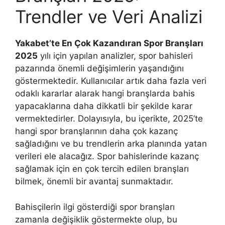
Trendler ve Veri Analizi
Yakabet’te En Çok Kazandıran Spor Branşları
2025
yılı için yapılan analizler, spor bahisleri
pazarında önemli değişimlerin yaşandığını
göstermektedir. Kullanıcılar artık daha fazla veri
odaklı kararlar alarak hangi branşlarda bahis
yapacaklarına daha dikkatli bir şekilde karar
vermektedirler. Dolayısıyla, bu içerikte, 2025’te
hangi spor branşlarının daha çok kazanç
sağladığını ve bu trendlerin arka planında yatan
verileri ele alacağız. Spor bahislerinde kazanç
sağlamak için en çok tercih edilen branşları
bilmek, önemli bir avantaj sunmaktadır.
Bahisçilerin ilgi gösterdiği spor branşları
zamanla değişiklik göstermekte olup, bu