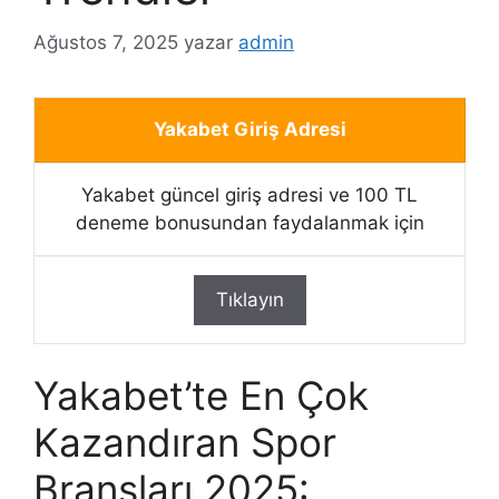
Ağustos 7, 2025
yazar
admin
Yakabet Giriş Adresi
Yakabet güncel giriş adresi ve 100 TL
deneme bonusundan faydalanmak için
Tıklayın
Yakabet’te En Çok
Kazandıran Spor
Branşları 2025: