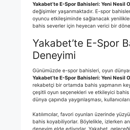
Yakabet’te E-Spor Bahisleri: Yeni Nesil
değişimler yaşanmaktadır. E-spor bahisleri
oyuncu etkileşiminde sağlanacak yenilikle
bahis severler için heyecan verici bir dön
Yakabet’te E-Spor Ba
Deneyimi
Günümüzde e-spor bahisleri, oyun dünyas
Yakabet’te E-Spor Bahisleri: Yeni Nesil
rekabetçi bir ortamda bahis yapmanın keyfi
çeşitli oyun seçenekleri ve etkileyici bahis 
dünya çapında yaygınlaşması, kullanıcılar
Katılımcılar, favori oyunları üzerinde yüz
bahis koyabiliyorlar. Böylelikle, izlerken 
deneyim elde ediyorlar. Yakabet, geleceğ