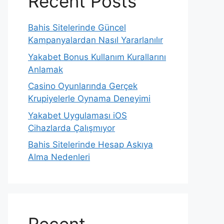
Recent Posts
Bahis Sitelerinde Güncel
Kampanyalardan Nasıl Yararlanılır
Yakabet Bonus Kullanım Kurallarını
Anlamak
Casino Oyunlarında Gerçek
Krupiyelerle Oynama Deneyimi
Yakabet Uygulaması iOS
Cihazlarda Çalışmıyor
Bahis Sitelerinde Hesap Askıya
Alma Nedenleri