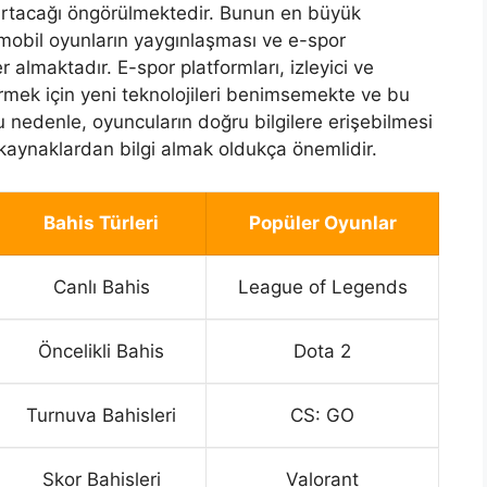
 artacağı öngörülmektedir. Bunun en büyük
 mobil oyunların yaygınlaşması ve e-spor
 almaktadır. E-spor platformları, izleyici ve
rmek için yeni teknolojileri benimsemekte ve bu
u nedenle, oyuncuların doğru bilgilere erişebilmesi
u kaynaklardan bilgi almak oldukça önemlidir.
Bahis Türleri
Popüler Oyunlar
Canlı Bahis
League of Legends
Öncelikli Bahis
Dota 2
Turnuva Bahisleri
CS: GO
Skor Bahisleri
Valorant