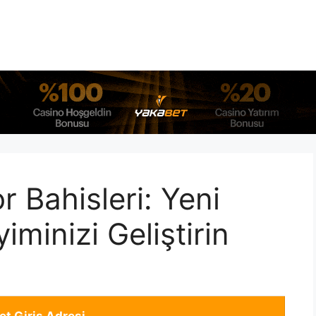
 Bahisleri: Yeni
minizi Geliştirin