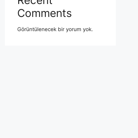
Recent
Comments
Görüntülenecek bir yorum yok.