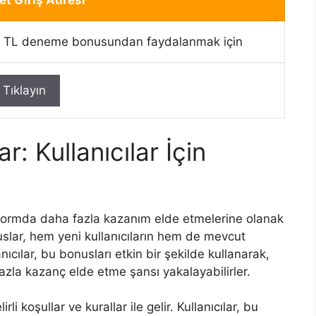
t Giriş Adresi
00 TL deneme bonusundan faydalanmak için
Tıklayın
: Kullanıcılar İçin
latformda daha fazla kazanım elde etmelerine olanak
nuslar, hem yeni kullanıcıların hem de mevcut
anıcılar, bu bonusları etkin bir şekilde kullanarak,
fazla kazanç elde etme şansı yakalayabilirler.
i koşullar ve kurallar ile gelir. Kullanıcılar, bu