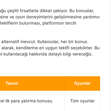
u çeşitli fırsatlarla dikkat çekiyor. Bu bonuslar,
esine ve oyun deneyimlerini geliştirmesine yardımcı
p tekliflerin bulunması, platformun tercih
lternatif mevcut. Kullanıcılar, her bir bonus
 alarak, kendilerine en uygun teklifi seçebilirler. Bu
l kullanılacağı hakkında detaylı bilgi vereceğiz.
Tanım
Oyunlar
el ilk para yatırma bonusu.
Tüm oyunlar