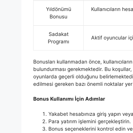
Yıldönümü
Kullanıcıların he
Bonusu
Sadakat
Aktif oyuncular iç
Programı
Bonusları kullanmadan önce, kullanıcıların 
bulundurması gerekmektedir. Bu koşullar, b
oyunlarda geçerli olduğunu belirlemektedi
edilmesi gereken bazı önemli noktalar yer
Bonus Kullanımı İçin Adımlar
Yakabet hesabınıza giriş yapın veya
Para yatırım işlemini gerçekleştirin.
Bonus seçeneklerini kontrol edin ve