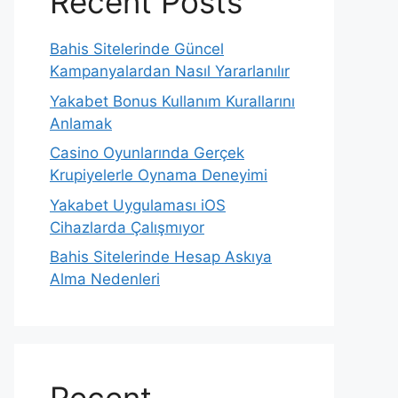
Recent Posts
Bahis Sitelerinde Güncel
Kampanyalardan Nasıl Yararlanılır
Yakabet Bonus Kullanım Kurallarını
Anlamak
Casino Oyunlarında Gerçek
Krupiyelerle Oynama Deneyimi
Yakabet Uygulaması iOS
Cihazlarda Çalışmıyor
Bahis Sitelerinde Hesap Askıya
Alma Nedenleri