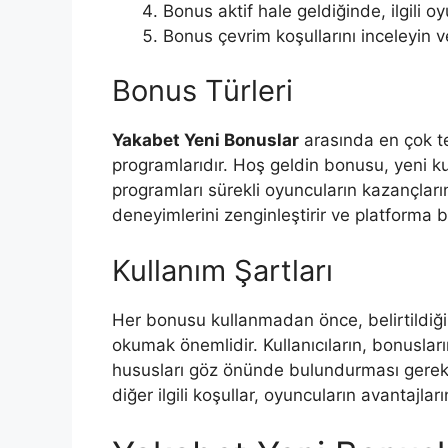
Bonus aktif hale geldiğinde, ilgili 
Bonus çevrim koşullarını inceleyin 
Bonus Türleri
Yakabet Yeni Bonuslar
arasında en çok te
programlarıdır. Hoş geldin bonusu, yeni ku
programları sürekli oyuncuların kazançların
deneyimlerini zenginleştirir ve platforma bağl
Kullanım Şartları
Her bonusu kullanmadan önce, belirtildiği g
okumak önemlidir. Kullanıcıların, bonusla
hususları göz önünde bulundurması gerekiyo
diğer ilgili koşullar, oyuncuların avantajların