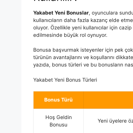
Yakabet Yeni Bonuslar
, oyunculara sunduğ
kullanıcıların daha fazla kazanç elde etm
oluyor. Özellikle yeni kullanıcılar için cazi
edilmesinde büyük rol oynuyor.
Bonusa başvurmak isteyenler için pek çok a
türünün avantajlarını ve koşullarını dikkate
yazıda, bonus türleri ve bu bonusların nası
Yakabet Yeni Bonus Türleri
Bonus Türü
Hoş Geldin
Yeni üyelere öz
Bonusu