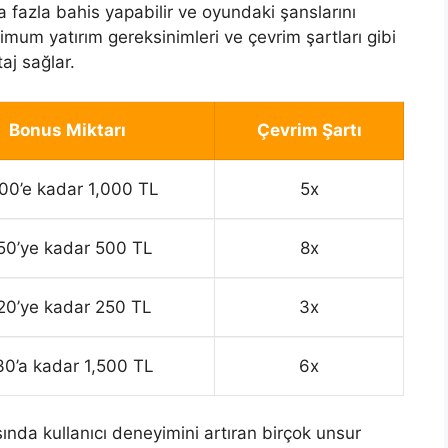
a fazla bahis yapabilir ve oyundaki şanslarını
inimum yatırım gereksinimleri ve çevrim şartları gibi
aj sağlar.
Bonus Miktarı
Çevrim Şartı
00’e kadar 1,000 TL
5x
0’ye kadar 500 TL
8x
0’ye kadar 250 TL
3x
0’a kadar 1,500 TL
6x
ında kullanıcı deneyimini artıran birçok unsur