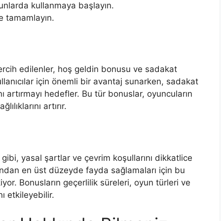
oyunlarda kullanmaya başlayın.
ve tamamlayın.
rcih edilenler, hoş geldin bonusu ve sadakat
llanıcılar için önemli bir avantaj sunarken, sadakat
ı artırmayı hedefler. Bu tür bonuslar, oyuncuların
ılıklarını artırır.
ibi, yasal şartlar ve çevrim koşullarını dikkatlice
rından en üst düzeyde fayda sağlamaları için bu
r. Bonusların geçerlilik süreleri, oyun türleri ve
ı etkileyebilir.