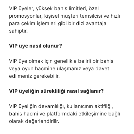
VIP üyeler, yüksek bahis limitleri, özel
promosyonlar, kişisel müşteri temsilcisi ve hızlı
para çekim işlemleri gibi bir dizi avantaja
sahiptir.
VIP üye nasıl olunur?
VIP üye olmak için genellikle belirli bir bahis
veya oyun hacmine ulaşmanız veya davet
edilmeniz gerekebilir.
VIP üyeliğin sürekliliği nasıl sağlanır?
VIP üyeliğin devamlılığı, kullanıcının aktifliği,
bahis hacmi ve platformdaki etkileşimine bağlı
olarak değerlendirilir.