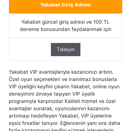
Yakabet Giriş Adresi
Yakabet güncel giriş adresi ve 100 TL
deneme bonusundan faydalanmak için
Tıklayın
Yakabet VIP avantajlarıyla kazancınızı artırın.
Özel oyun seçenekleri ve inanılmaz bonuslarla
VIP üyeliğin keyfini çıkarın.Yakabet, online oyun
deneyimini zirveye taşıyan VIP üyelik
programıyla karşınızda! Kaliteli hizmet ve özel
avantajlar sunarak, oyuncularının kazancını
artırmayı hedefleyen Yakabet, VIP üyelerine
eşsiz fırsatlar tanıyor. Eğlencenin yanı sıra daha
fazla kazanmanın keyfini sürmek isteyenlerin