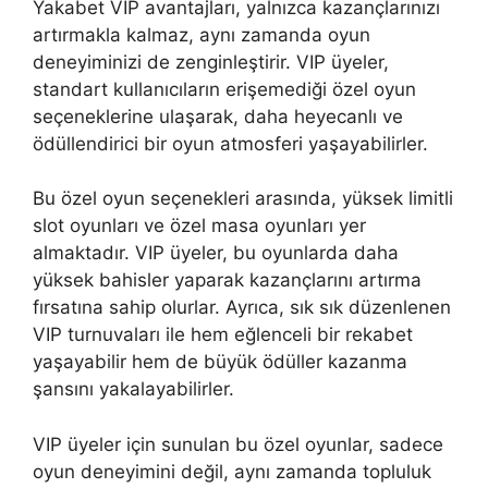
Yakabet VIP avantajları, yalnızca kazançlarınızı
artırmakla kalmaz, aynı zamanda oyun
deneyiminizi de zenginleştirir. VIP üyeler,
standart kullanıcıların erişemediği özel oyun
seçeneklerine ulaşarak, daha heyecanlı ve
ödüllendirici bir oyun atmosferi yaşayabilirler.
Bu özel oyun seçenekleri arasında, yüksek limitli
slot oyunları ve özel masa oyunları yer
almaktadır. VIP üyeler, bu oyunlarda daha
yüksek bahisler yaparak kazançlarını artırma
fırsatına sahip olurlar. Ayrıca, sık sık düzenlenen
VIP turnuvaları ile hem eğlenceli bir rekabet
yaşayabilir hem de büyük ödüller kazanma
şansını yakalayabilirler.
VIP üyeler için sunulan bu özel oyunlar, sadece
oyun deneyimini değil, aynı zamanda topluluk