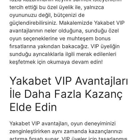
tercih ettiği bu özel üyelik ile, yalnızca
oyununuzu değil, bütçenizi de
güçlendirebilirsiniz. Makalemizde Yakabet VIP
avantajlarının neler olduğuna, sunduğu özel
oyun seçeneklerine ve muhteşem bonus
fırsatlarına yakından bakacağız. VIP üyeliğin
sunduğu ayrıcalıklarla ilgili merak edilenleri
keşfetmek için okumaya devam edin!
Yakabet VIP Avantajları
İle Daha Fazla Kazanç
Elde Edin
Yakabet VIP avantajları, oyun deneyiminizi
zenginleştirirken aynı zamanda kazançlarınızı
artırma fırsatı sunar. VIP üyeler için tasarlanmış