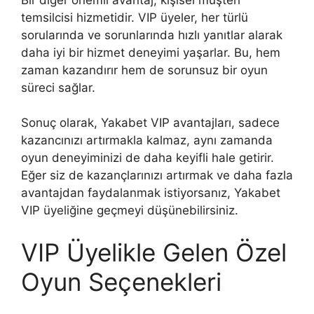
temsilcisi hizmetidir. VIP üyeler, her türlü
sorularında ve sorunlarında hızlı yanıtlar alarak
daha iyi bir hizmet deneyimi yaşarlar. Bu, hem
zaman kazandırır hem de sorunsuz bir oyun
süreci sağlar.
Sonuç olarak, Yakabet VIP avantajları, sadece
kazancınızı artırmakla kalmaz, aynı zamanda
oyun deneyiminizi de daha keyifli hale getirir.
Eğer siz de kazançlarınızı artırmak ve daha fazla
avantajdan faydalanmak istiyorsanız, Yakabet
VIP üyeliğine geçmeyi düşünebilirsiniz.
VIP Üyelikle Gelen Özel
Oyun Seçenekleri