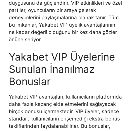
duygusunu da güçlendirir. VIP etkinlikleri ve özel
partiler, oyuncuların bir araya gelerek
deneyimlerini paylaşmalarına olanak tanır. Tüm
bu imkanlar, Yakabet VIP üyelik avantajlarının
ne kadar değerli olduğunu bir kez daha gözler
önüne seriyor.
Yakabet VIP Üyelerine
Sunulan İnanılmaz
Bonuslar
Yakabet VIP avantajları, kullanıcıların platformda
daha fazla kazanç elde etmelerini sağlayacak
birçok bonusu içermektedir. VIP üyeler, sadece
standart kullanıcıların erişemediği ekstra bonus
tekliflerinden faydalanabilirler. Bu bonuslar,