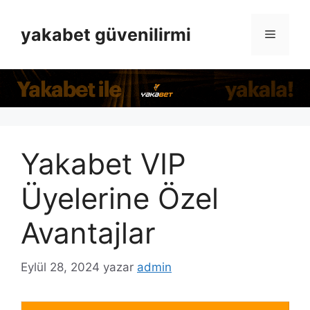
İçeriğe
atla
yakabet güvenilirmi
Menü
Yakabet VIP
Üyelerine Özel
Avantajlar
Eylül 28, 2024
yazar
admin