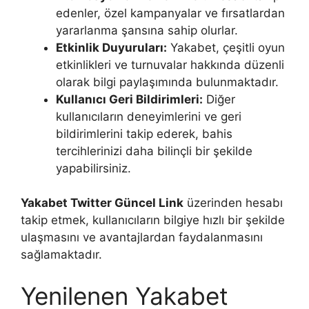
edenler, özel kampanyalar ve fırsatlardan
yararlanma şansına sahip olurlar.
Etkinlik Duyuruları:
Yakabet, çeşitli oyun
etkinlikleri ve turnuvalar hakkında düzenli
olarak bilgi paylaşımında bulunmaktadır.
Kullanıcı Geri Bildirimleri:
Diğer
kullanıcıların deneyimlerini ve geri
bildirimlerini takip ederek, bahis
tercihlerinizi daha bilinçli bir şekilde
yapabilirsiniz.
Yakabet Twitter Güncel Link
üzerinden hesabı
takip etmek, kullanıcıların bilgiye hızlı bir şekilde
ulaşmasını ve avantajlardan faydalanmasını
sağlamaktadır.
Yenilenen Yakabet