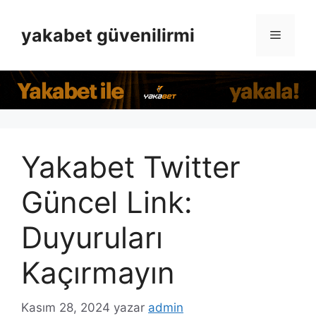
İçeriğe
atla
yakabet güvenilirmi
Menü
Yakabet Twitter
Güncel Link:
Duyuruları
Kaçırmayın
Kasım 28, 2024
yazar
admin