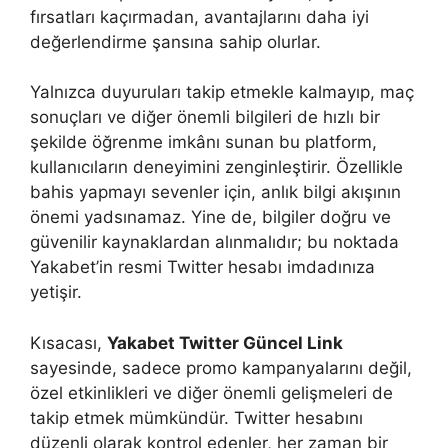
fırsatları kaçırmadan, avantajlarını daha iyi
değerlendirme şansına sahip olurlar.
Yalnızca duyuruları takip etmekle kalmayıp, maç
sonuçları ve diğer önemli bilgileri de hızlı bir
şekilde öğrenme imkânı sunan bu platform,
kullanıcıların deneyimini zenginleştirir. Özellikle
bahis yapmayı sevenler için, anlık bilgi akışının
önemi yadsınamaz. Yine de, bilgiler doğru ve
güvenilir kaynaklardan alınmalıdır; bu noktada
Yakabet’in resmi Twitter hesabı imdadınıza
yetişir.
Kısacası,
Yakabet Twitter Güncel Link
sayesinde, sadece promo kampanyalarını değil,
özel etkinlikleri ve diğer önemli gelişmeleri de
takip etmek mümkündür. Twitter hesabını
düzenli olarak kontrol edenler, her zaman bir