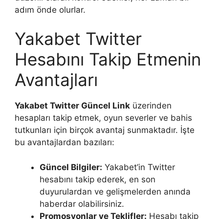
adım önde olurlar.
Yakabet Twitter
Hesabını Takip Etmenin
Avantajları
Yakabet Twitter Güncel Link
üzerinden
hesapları takip etmek, oyun severler ve bahis
tutkunları için birçok avantaj sunmaktadır. İşte
bu avantajlardan bazıları:
Güncel Bilgiler:
Yakabet’in Twitter
hesabını takip ederek, en son
duyurulardan ve gelişmelerden anında
haberdar olabilirsiniz.
Promosyonlar ve Teklifler:
Hesabı takip