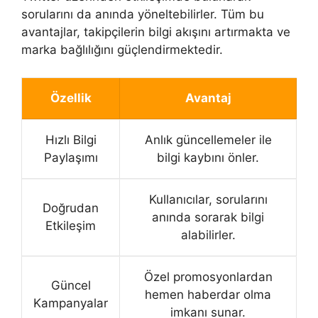
sorularını da anında yöneltebilirler. Tüm bu
avantajlar, takipçilerin bilgi akışını artırmakta ve
marka bağlılığını güçlendirmektedir.
Özellik
Avantaj
Hızlı Bilgi
Anlık güncellemeler ile
Paylaşımı
bilgi kaybını önler.
Kullanıcılar, sorularını
Doğrudan
anında sorarak bilgi
Etkileşim
alabilirler.
Özel promosyonlardan
Güncel
hemen haberdar olma
Kampanyalar
imkanı sunar.