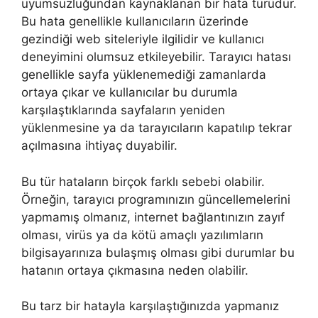
uyumsuzluğundan kaynaklanan bir hata türüdür.
Bu hata genellikle kullanıcıların üzerinde
gezindiği web siteleriyle ilgilidir ve kullanıcı
deneyimini olumsuz etkileyebilir. Tarayıcı hatası
genellikle sayfa yüklenemediği zamanlarda
ortaya çıkar ve kullanıcılar bu durumla
karşılaştıklarında sayfaların yeniden
yüklenmesine ya da tarayıcıların kapatılıp tekrar
açılmasına ihtiyaç duyabilir.
Bu tür hataların birçok farklı sebebi olabilir.
Örneğin, tarayıcı programınızın güncellemelerini
yapmamış olmanız, internet bağlantınızın zayıf
olması, virüs ya da kötü amaçlı yazılımların
bilgisayarınıza bulaşmış olması gibi durumlar bu
hatanın ortaya çıkmasına neden olabilir.
Bu tarz bir hatayla karşılaştığınızda yapmanız