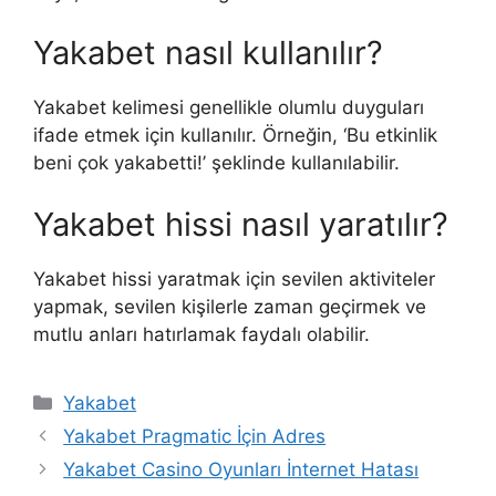
Yakabet nasıl kullanılır?
Yakabet kelimesi genellikle olumlu duyguları
ifade etmek için kullanılır. Örneğin, ‘Bu etkinlik
beni çok yakabetti!’ şeklinde kullanılabilir.
Yakabet hissi nasıl yaratılır?
Yakabet hissi yaratmak için sevilen aktiviteler
yapmak, sevilen kişilerle zaman geçirmek ve
mutlu anları hatırlamak faydalı olabilir.
Kategoriler
Yakabet
Yakabet Pragmatic İçin Adres
Yakabet Casino Oyunları İnternet Hatası