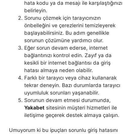
hata kodu ya da mesajı ile karşılaştığınızı
belirleyin.
Sorunu çözmek için tarayıcınızın
önbelleğini ve çerezlerini temizleyerek
başlayabilirsiniz. Bu adım genellikle
sorunun çözümüne yardımcı olur.
Eğer sorun devam ederse, internet
bağlantınızı kontrol edin. Zayıf ya da
kesikli bir internet bağlantısı da giriş
hatası almaya neden olabilir.
Farklı bir tarayıcı veya cihaz kullanarak
tekrar deneyin. Bazı durumlarda tarayıcı
uyumluluk sorunları yaşanabilir.
Sorunun devam etmesi durumunda,
Yakabet
sitesinin müşteri hizmetleri ile
iletişime geçerek destek almaya çalışın.
Umuyorum ki bu ipuçları sorunlu giriş hatasını