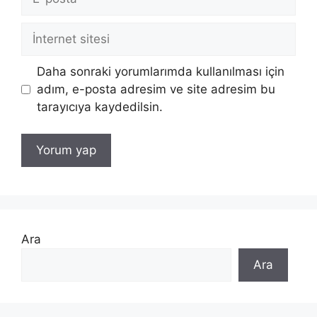
posta
İnternet
sitesi
Daha sonraki yorumlarımda kullanılması için
adım, e-posta adresim ve site adresim bu
tarayıcıya kaydedilsin.
Ara
Ara