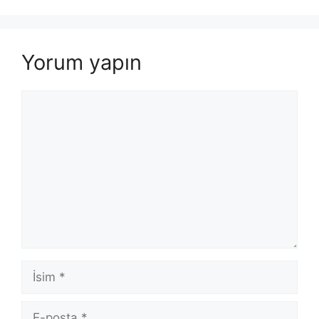
Yorum yapın
Yorum
İsim
E-