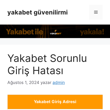
İçeriğe
atla
yakabet güvenilirmi
Menü
Yakabet Sorunlu
Giriş Hatası
Ağustos 1, 2024
yazar
admin
Yakabet Giriş Adresi