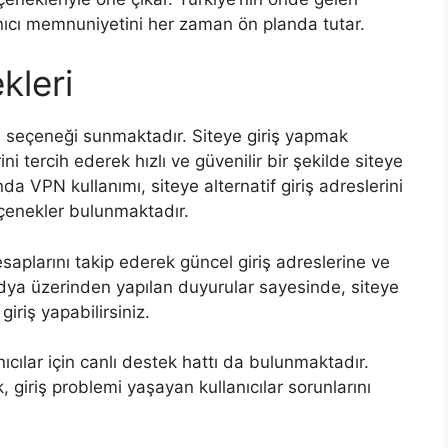
anıcı memnuniyetini her zaman ön planda tutar.
kleri
riş seçeneği sunmaktadır. Siteye giriş yapmak
ini tercih ederek hızlı ve güvenilir bir şekilde siteye
da VPN kullanımı, siteye alternatif giriş adreslerini
çenekler bulunmaktadır.
aplarını takip ederek güncel giriş adreslerine ve
medya üzerinden yapılan duyurular sayesinde, siteye
iriş yapabilirsiniz.
nıcılar için canlı destek hattı da bulunmaktadır.
 giriş problemi yaşayan kullanıcılar sorunlarını