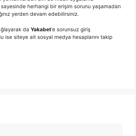
ı sayesinde herhangi bir erişim sorunu yaşamadan
dığınız yerden devam edebilirsiniz.
sağlayarak da
Yakabet
‘e sorunsuz giriş
u ise siteye ait sosyal medya hesaplarını takip