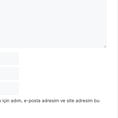
 için adım, e-posta adresim ve site adresim bu