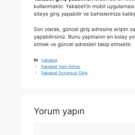
kullanmaktır. Yakabet’in mobil uygulamas
siteye giriş yapabilir ve bahislerinize kal
Son olarak, güncel giriş adresine erişim 
yapabilirsiniz. Bunu yapmanın en kolay yol
etmek ve güncel adresleri takip etmektir.
Kategoriler
Yakabet
Yakabet Yeni Adres
Yakabet Sorunsuz Giriş
Yorum yapın
Yorum