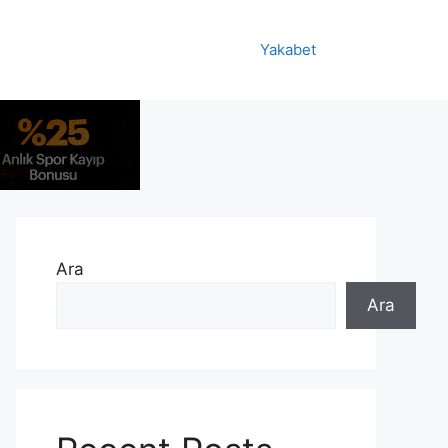
Yakabet
Ara
Ara