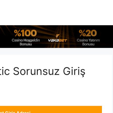
ic Sorunsuz Giriş