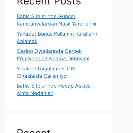
Recent Posts
Bahis Sitelerinde Güncel
Kampanyalardan Nasıl Yararlanılır
Yakabet Bonus Kullanım Kurallarını
Anlamak
Casino Oyunlarında Gerçek
Krupiyelerle Oynama Deneyimi
Yakabet Uygulaması iOS
Cihazlarda Çalışmıyor
Bahis Sitelerinde Hesap Askıya
Alma Nedenleri