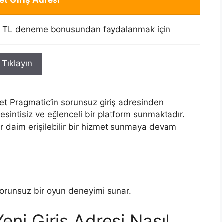
t Giriş Adresi
00 TL deneme bonusundan faydalanmak için
Tıklayın
t Pragmatic’in sorunsuz giriş adresinden
intisiz ve eğlenceli bir platform sunmaktadır.
her daim erişilebilir bir hizmet sunmaya devam
sorunsuz bir oyun deneyimi sunar.
ni Giriş Adresi Nasıl