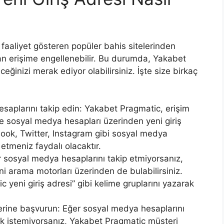
faaliyet gösteren popüler bahis sitelerinden
n erişime engellenebilir. Bu durumda, Yakabet
ceğinizi merak ediyor olabilirsiniz. İşte size birkaç
aplarını takip edin: Yakabet Pragmatic, erişim
kle sosyal medya hesapları üzerinden yeni giriş
ook, Twitter, Instagram gibi sosyal medya
 etmeniz faydalı olacaktır.
 sosyal medya hesaplarını takip etmiyorsanız,
ni arama motorları üzerinden de bulabilirsiniz.
eni giriş adresi” gibi kelime gruplarını yazarak
erine başvurun: Eğer sosyal medya hesaplarını
k istemiyorsanız, Yakabet Pragmatic müşteri