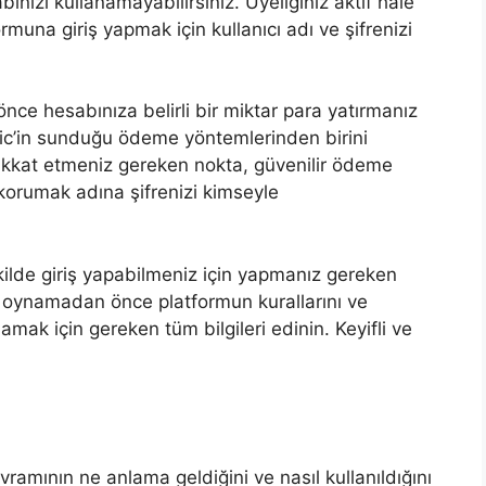
bınızı kullanamayabilirsiniz. Üyeliğiniz aktif hale
muna giriş yapmak için kullanıcı adı ve şifrenizi
e hesabınıza belirli bir miktar para yatırmanız
ic’in sunduğu ödeme yöntemlerinden birini
 Dikkat etmeniz gereken nokta, güvenilir ödeme
 korumak adına şifrenizi kimseyle
kilde giriş yapabilmeniz için yapmanız gereken
 oynamadan önce platformun kurallarını ve
mak için gereken tüm bilgileri edinin. Keyifli ve
amının ne anlama geldiğini ve nasıl kullanıldığını