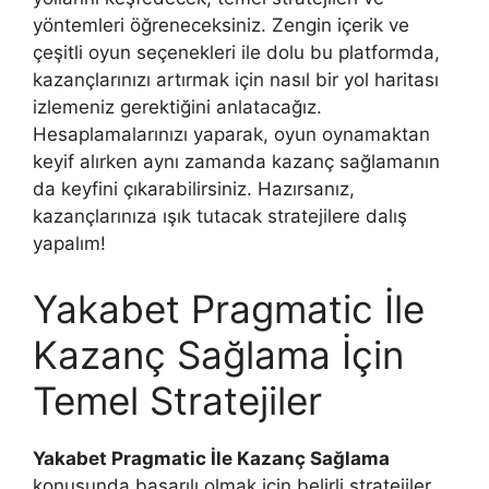
yöntemleri öğreneceksiniz. Zengin içerik ve
çeşitli oyun seçenekleri ile dolu bu platformda,
kazançlarınızı artırmak için nasıl bir yol haritası
izlemeniz gerektiğini anlatacağız.
Hesaplamalarınızı yaparak, oyun oynamaktan
keyif alırken aynı zamanda kazanç sağlamanın
da keyfini çıkarabilirsiniz. Hazırsanız,
kazançlarınıza ışık tutacak stratejilere dalış
yapalım!
Yakabet Pragmatic İle
Kazanç Sağlama İçin
Temel Stratejiler
Yakabet Pragmatic İle Kazanç Sağlama
konusunda başarılı olmak için belirli stratejiler