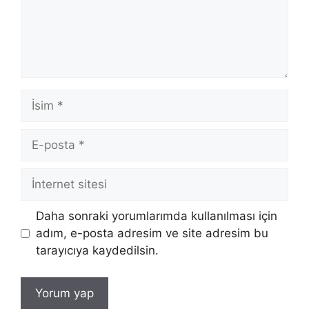
İsim
E-
posta
İnternet
sitesi
Daha sonraki yorumlarımda kullanılması için
adım, e-posta adresim ve site adresim bu
tarayıcıya kaydedilsin.