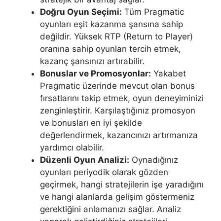
Doğru Oyun Seçimi:
Tüm Pragmatic
oyunları eşit kazanma şansına sahip
değildir. Yüksek RTP (Return to Player)
oranına sahip oyunları tercih etmek,
kazanç şansınızı artırabilir.
Bonuslar ve Promosyonlar:
Yakabet
Pragmatic üzerinde mevcut olan bonus
fırsatlarını takip etmek, oyun deneyiminizi
zenginleştirir. Karşılaştığınız promosyon
ve bonusları en iyi şekilde
değerlendirmek, kazancınızı artırmanıza
yardımcı olabilir.
Düzenli Oyun Analizi:
Oynadığınız
oyunları periyodik olarak gözden
geçirmek, hangi stratejilerin işe yaradığını
ve hangi alanlarda gelişim göstermeniz
gerektiğini anlamanızı sağlar. Analiz