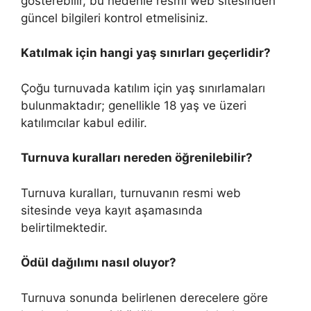
gösterebilir, bu nedenle resmi web sitesinden
güncel bilgileri kontrol etmelisiniz.
Katılmak için hangi yaş sınırları geçerlidir?
Çoğu turnuvada katılım için yaş sınırlamaları
bulunmaktadır; genellikle 18 yaş ve üzeri
katılımcılar kabul edilir.
Turnuva kuralları nereden öğrenilebilir?
Turnuva kuralları, turnuvanın resmi web
sitesinde veya kayıt aşamasında
belirtilmektedir.
Ödül dağılımı nasıl oluyor?
Turnuva sonunda belirlenen derecelere göre