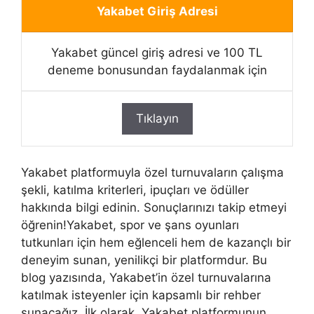
Yakabet Giriş Adresi
Yakabet güncel giriş adresi ve 100 TL
deneme bonusundan faydalanmak için
Tıklayın
Yakabet platformuyla özel turnuvaların çalışma
şekli, katılma kriterleri, ipuçları ve ödüller
hakkında bilgi edinin. Sonuçlarınızı takip etmeyi
öğrenin!Yakabet, spor ve şans oyunları
tutkunları için hem eğlenceli hem de kazançlı bir
deneyim sunan, yenilikçi bir platformdur. Bu
blog yazısında, Yakabet’in özel turnuvalarına
katılmak isteyenler için kapsamlı bir rehber
sunacağız. İlk olarak, Yakabet platformunun