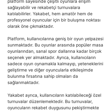
platform sayesinde çeşitli oyunlara erişim
sağlayabilir ve rekabetçi turnuvalara
katılabilirler. Yakabet, hem amatör hem de
profesyonel oyuncular için bir buluşma noktası
olarak öne çıkmaktadır.
Platform, kullanıcılarına geniş bir oyun yelpazesi
sunmaktadır. Bu oyunlar arasında popüler masa
oyunlarından, sanal spor dallarına kadar birçok
seçenek yer almaktadır. Ayrıca, kullanıcıların
sadece oyun oynamakla kalmayıp, yeteneklerini
geliştirme ve diğer oyuncularla etkileşimde
bulunma fırsatına sahip olmaları da
sağlanmaktadır.
Yakabet ayrıca, kullanıcıların katılabileceği özel
turnuvalar düzenlemektedir. Bu turnuvalar,
oyuncuların rekabet duygusunu pekiştirmekte