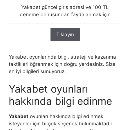
Yakabet güncel giriş adresi ve 100 TL
deneme bonusundan faydalanmak için
Tıklayın
Yakabet oyunlarında bilgi, strateji ve kazanma
taktikleri öğrenmek için doğru yerdesiniz. Size
en iyi bilgileri sunuyoruz.
Yakabet oyunları
hakkında bilgi edinme
Yakabet
oyunları hakkında bilgi edinmek
isteyenler için birçok seçenek bulunmaktadır.