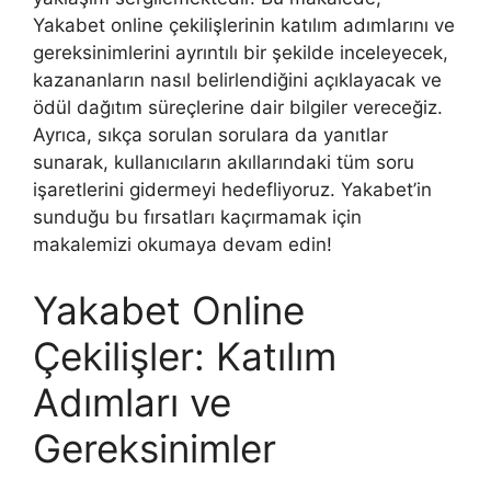
Yakabet online çekilişlerinin katılım adımlarını ve
gereksinimlerini ayrıntılı bir şekilde inceleyecek,
kazananların nasıl belirlendiğini açıklayacak ve
ödül dağıtım süreçlerine dair bilgiler vereceğiz.
Ayrıca, sıkça sorulan sorulara da yanıtlar
sunarak, kullanıcıların akıllarındaki tüm soru
işaretlerini gidermeyi hedefliyoruz. Yakabet’in
sunduğu bu fırsatları kaçırmamak için
makalemizi okumaya devam edin!
Yakabet Online
Çekilişler: Katılım
Adımları ve
Gereksinimler