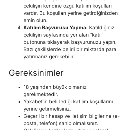
çekilişin kendine özgü katılım koşulları
vardır. Bu koşulları yerine getirdiğinizden
emin olun.
Katılım Başvurusu Yapma:
Katıldığınız
çekilişin sayfasında yer alan “katıl”
butonuna tıklayarak başvurunuzu yapın.
Bazı çekilişlerde belirli bir miktarda para
yatırmanız gerekebilir.
Gereksinimler
18 yaşından büyük olmanız
gerekmektedir.
Yakabet’in belirlediği katılım koşullarını
yerine getirmelisiniz.
Geçerli bir hesap ve iletişim bilgilerine (e-
posta, telefon) sahip olmalısınız.