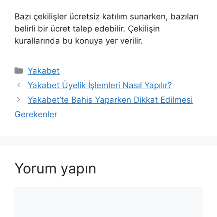
Bazı çekilişler ücretsiz katılım sunarken, bazıları
belirli bir ücret talep edebilir. Çekilişin
kurallarında bu konuya yer verilir.
Kategoriler
Yakabet
Yakabet Üyelik İşlemleri Nasıl Yapılır?
Yakabet’te Bahis Yaparken Dikkat Edilmesi
Gerekenler
Yorum yapın
Yorum