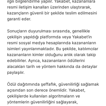
ilgili bilgilendirme yapılır. Yakabet, kazananlara
resmi iletişim kanalları üzerinden ulaştırarak,
kazançların güvenli bir şekilde teslim edilmesini
garanti eder.
Sonuçların duyurulması sırasında, genellikle
çekilişin yapıldığı platformda veya Yakabet’in
resmi sosyal medya hesaplarında kazananların
isimleri yayınlanmaktadır. Bu şekilde, katılımcılar
kazananların kimler olduğunu anlık olarak takip
edebilirler. Ayrıca, kazananların ödüllerini
alacakları tarih ve yöntem hakkında da detaylar
paylaşılır.
Ödül dağıtımında şeffaflık, güvenilirliği sağlamak
açısından son derece önemlidir. Yakabet,
çekilişlerde kullanılan algoritmaların ve
yöntemlerin güvenilirliğini sağlayarak,