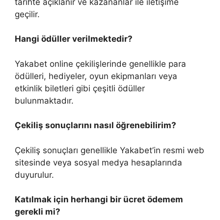
tarihte açıklanır ve kazananlar ile iletişime
geçilir.
Hangi ödüller verilmektedir?
Yakabet online çekilişlerinde genellikle para
ödülleri, hediyeler, oyun ekipmanları veya
etkinlik biletleri gibi çeşitli ödüller
bulunmaktadır.
Çekiliş sonuçlarını nasıl öğrenebilirim?
Çekiliş sonuçları genellikle Yakabet’in resmi web
sitesinde veya sosyal medya hesaplarında
duyurulur.
Katılmak için herhangi bir ücret ödemem
gerekli mi?