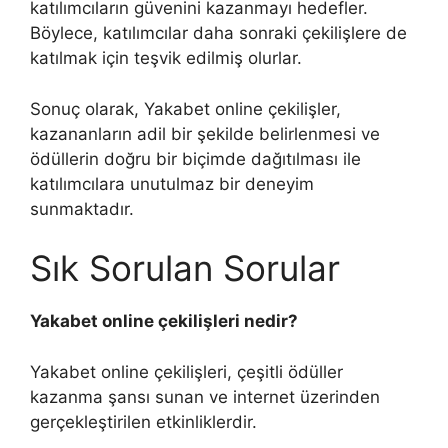
katılımcıların güvenini kazanmayı hedefler.
Böylece, katılımcılar daha sonraki çekilişlere de
katılmak için teşvik edilmiş olurlar.
Sonuç olarak, Yakabet online çekilişler,
kazananların adil bir şekilde belirlenmesi ve
ödüllerin doğru bir biçimde dağıtılması ile
katılımcılara unutulmaz bir deneyim
sunmaktadır.
Sık Sorulan Sorular
Yakabet online çekilişleri nedir?
Yakabet online çekilişleri, çeşitli ödüller
kazanma şansı sunan ve internet üzerinden
gerçekleştirilen etkinliklerdir.