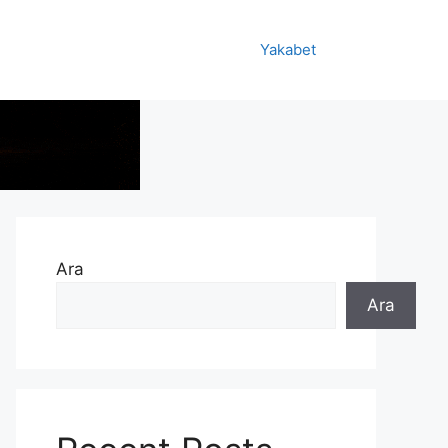
Yakabet
Ara
Ara