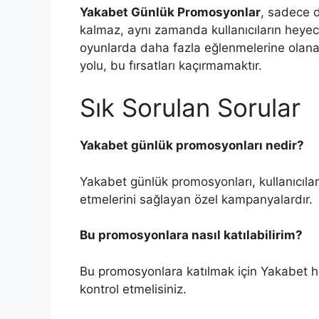
Yakabet Günlük Promosyonlar
, sadece 
kalmaz, aynı zamanda kullanıcıların heyec
oyunlarda daha fazla eğlenmelerine olanak 
yolu, bu fırsatları kaçırmamaktır.
Sık Sorulan Sorular
Yakabet günlük promosyonları nedir?
Yakabet günlük promosyonları, kullanıcıları
etmelerini sağlayan özel kampanyalardır.
Bu promosyonlara nasıl katılabilirim?
Bu promosyonlara katılmak için Yakabet h
kontrol etmelisiniz.