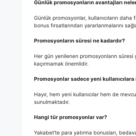
Günlük promosyonların avantajları nele
Günlük promosyonlar, kullanıcıların daha f
bonus fırsatlarından yararlanmalarını sağl
Promosyonların süresi ne kadardır?
Her gün yenilenen promosyonların süresi ge
kaçırmamak önemlidir.
Promosyonlar sadece yeni kullanıcılara
Hayır, hem yeni kullanıcılar hem de mevcut 
sunulmaktadır.
Hangi tür promosyonlar var?
Yakabet’te para yatırma bonusları, bedava