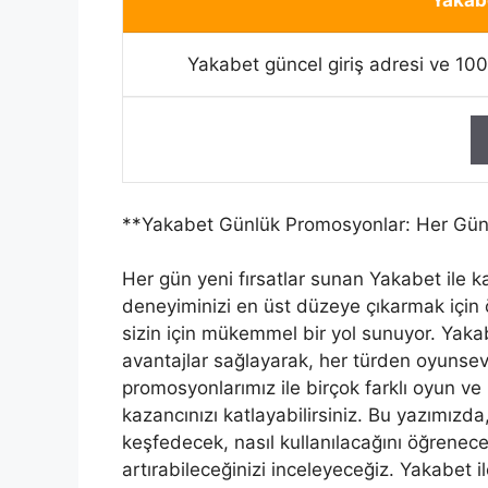
Yakabe
Yakabet güncel giriş adresi ve 1
**Yakabet Günlük Promosyonlar: Her Gün 
Her gün yeni fırsatlar sunan Yakabet ile ka
deneyiminizi en üst düzeye çıkarmak için 
sizin için mükemmel bir yol sunuyor. Yakabe
avantajlar sağlayarak, her türden oyunseve
promosyonlarımız ile birçok farklı oyun ve
kazancınızı katlayabilirsiniz. Bu yazımızda
keşfedecek, nasıl kullanılacağını öğrenece
artırabileceğinizi inceleyeceğiz. Yakabet 