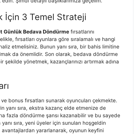
 edin. Şimdi detaylı başlıklarımıza geçelim.
 İçin 3 Temel Strateji
t Günlük Bedava Döndürme
fırsatlarını
le, fırsatları oyunlara göre sıralamalı ve hangi
iz etmelisiniz. Bunun yanı sıra, bir bahis limitine
almak da önemlidir. Son olarak, bedava döndürme
 bir şekilde yönetmek, kazançlarınızı artırmak adına
arı
ar ve bonus fırsatları sunarak oyuncuları çekmekte.
rin yanı sıra, ekstra kazanç elde etmenize de
 daha fazla döndürme şansı kazanabilir ve bu sayede
n yanı sıra, yeni üyeler için sunulan hoşgeldin
 avantajlardan yararlanarak, oyunun keyfini