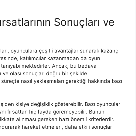
satlarının Sonuçları ve
tları, oyunculara çeşitli avantajlar sunarak kazanç
sayesinde, katılımcılar kazanmadan da oyun
 tanıyabilmektedirler. Ancak, bu bedava
 ve olası sonuçları doğru bir şekilde
süreçte nasıl yaklaşmaları gerektiği hakkında bazı
iden kişiye değişiklik gösterebilir. Bazı oyuncular
nı fırsattan hiç fayda göremeyebilir. Bunun
kate alınması gereken bazı önemli kriterlerdir.
ndurarak hareket etmeleri, daha etkili sonuçlar