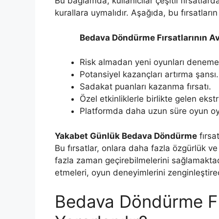
Bu bağlamda, kullanıcılar çeşitli fırsatlarda
kurallara uymalıdır. Aşağıda, bu fırsatların
Bedava Döndürme Fırsatlarının Av
Risk almadan yeni oyunları deneme
Potansiyel kazançları artırma şansı.
Sadakat puanları kazanma fırsatı.
Özel etkinliklerle birlikte gelen ekst
Platformda daha uzun süre oyun o
Yakabet Günlük Bedava Döndürme
fırsa
Bu fırsatlar, onlara daha fazla özgürlük
fazla zaman geçirebilmelerini sağlamaktadı
etmeleri, oyun deneyimlerini zenginleştirec
Bedava Döndürme Fır