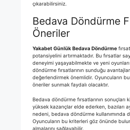
çıkarabilirsiniz.
Bedava Döndürme Fır
Öneriler
Yakabet Günlük Bedava Döndürme
fırsa
potansiyelini artırmaktadır. Bu fırsatlar 
deneyimi yaşayabilmekte ve yeni oyunları
döndürme fırsatlarının sunduğu avantajları
değerlendirmek önemlidir. Oyuncuların bu 
öneriler sunmak faydalı olacaktır.
Bedava döndürme fırsatlarının sonuçları kiş
yüksek kazançlar elde ederken, bazıları ay
nedeni, bedava döndürme kullanımında dik
Oyuncuların bu kriterleri göz önünde bulu
almalarını sağlayabilir.