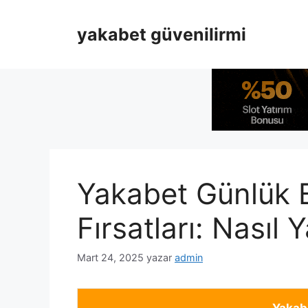
İçeriğe
atla
yakabet güvenilirmi
Yakabet Günlük
Fırsatları: Nasıl 
Mart 24, 2025
yazar
admin