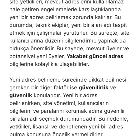
site yetkilileri, mevcut adreslerini kullanılamaz
hale getiren engellemelerle karşılaştıklarında
yeni bir adres belirlemek zorunda kalırlar. Bu
durumda, teknik ekipler, yeni bir alan adı tespit
etmek için çalışmalar yürütürler. Bu süreçte, site
kullanıcılarına düzenli bilgilendirme yapmak da
oldukça önemlidir. Bu sayede, mevcut üyeler ve
potansiyel yeni üyeler,
Yakabet güncel adres
bilgilerine kolaylıkla ulaşabilirler.
Yeni adres belirleme sürecinde dikkat edilmesi
gereken bir diğer faktör ise
güvenilirlik
ve
güvenlik
konularıdır. Yeni bir adres
belirlenirken, site yönetimi, kullanıcıların
bilgilerini ve paralarını korumak adına güvenilir
bir alan adı seçmek durumundadır. Bu nedenle,
yetkililer, lisanslı ve denetlenen yeni bir adres
bulma konusuna öncelik vermelidirler.