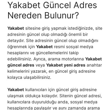
Yakabet Güncel Adres
Nereden Bulunur?
Yakabet
sitesine giriş yapmak istediğinizde, site
adresinin güncel olup olmadığı önemli bir
detaydır. Site adresinin güncel olup olmadığını
öğrenmek için
Yakabet
resmi sosyal medya
hesaplarını ve güncellemelerini takip
edebilirsiniz. Ayrıca, arama motorlarına
Yakabet
güncel adres
veya
Yakabet yeni adres
anahtar
kelimelerini yazarak, en güncel giriş adresine
kolayca ulaşabilirsiniz.
Yakabet
kullanıcıları için güncel giriş adresine
ulaşmak oldukça kolaydır. Sitenin güncel adresi,
kullanıcılara duyurulduğu anda, sosyal medya
hesaplarında paylaşılır ve aynı zamanda arama