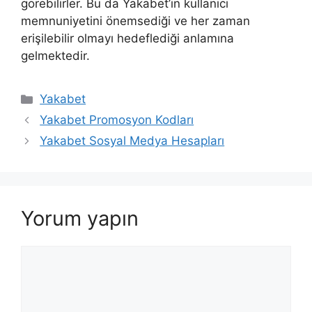
görebilirler. Bu da Yakabet’in kullanıcı
memnuniyetini önemsediği ve her zaman
erişilebilir olmayı hedeflediği anlamına
gelmektedir.
Kategoriler
Yakabet
Yakabet Promosyon Kodları
Yakabet Sosyal Medya Hesapları
Yorum yapın
Yorum