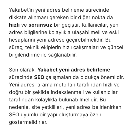
Yakabet’in yeni adres belirleme sürecinde
dikkate alınması gereken bir diğer nokta da
hızlı
ve
sorunsuz
bir geçiştir. Kullanıcılar, yeni
adres bilgilerine kolaylıkla ulaşabilmeli ve eski
hesaplarını yeni adrese geçirebilmelidir. Bu
süreç, teknik ekiplerin hızlı çalışmaları ve güncel
bilgilendirme ile sağlanabilir.
Son olarak,
Yakabet yeni adres belirleme
sürecinde
SEO
çalışmaları da oldukça önemlidir.
Yeni adres, arama motorları tarafından hızlı ve
doğru bir şekilde indekslenmeli ve kullanıcılar
tarafından kolaylıkla bulunabilmelidir. Bu
nedenle, site yetkilileri, yeni adres belirlenirken
SEO uyumlu bir yapı oluşturmaya özen
göstermelidirler.