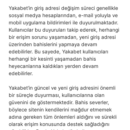
Yakabet’in giriş adresi değişim süreci genellikle
sosyal medya hesaplarından, e-mail yoluyla ve
mobil uygulama bildirimleri ile duyurulmaktadır.
Kullanıcılar bu duyuruları takip ederek, herhangi
bir erişim sorunu yaşamadan, yeni giriş adresi
üzerinden bahislerini yapmaya devam
edebilirler. Bu sayede, Yakabet kullanıcıları
herhangi bir kesinti yaşamadan bahis
heyecanlarına kaldıkları yerden devam
edebilirler.
Yakabet’in güncel ve yeni giriş adresini önemli
bir süreçle duyurması, kullanıcılarına olan
güvenini de göstermektedir. Bahis severler,
böylece sitenin kendilerini mağdur etmemek
adına gereken tüm önlemleri aldığını ve sürekli
olarak erişim konusunda destek sağladığını