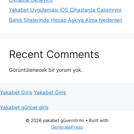
Yakabet Uygulaması iOS Cihazlarda Çalışmıyor
Bahis Sitelerinde Hesap Askıya Alma Nedenleri
Recent Comments
Görüntülenecek bir yorum yok.
Yakabet Giriş
Yakabet Giriş
Yakabet güncel giriş
© 2026 yakabet güvenilirmi
• Built with
GeneratePress