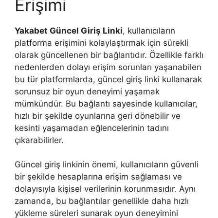
Erişimi
Yakabet Güncel Giriş Linki
, kullanıcıların
platforma erişimini kolaylaştırmak için sürekli
olarak güncellenen bir bağlantıdır. Özellikle farklı
nedenlerden dolayı erişim sorunları yaşanabilen
bu tür platformlarda, güncel giriş linki kullanarak
sorunsuz bir oyun deneyimi yaşamak
mümkündür. Bu bağlantı sayesinde kullanıcılar,
hızlı bir şekilde oyunlarına geri dönebilir ve
kesinti yaşamadan eğlencelerinin tadını
çıkarabilirler.
Güncel giriş linkinin önemi, kullanıcıların güvenli
bir şekilde hesaplarına erişim sağlaması ve
dolayısıyla kişisel verilerinin korunmasıdır. Aynı
zamanda, bu bağlantılar genellikle daha hızlı
yükleme süreleri sunarak oyun deneyimini