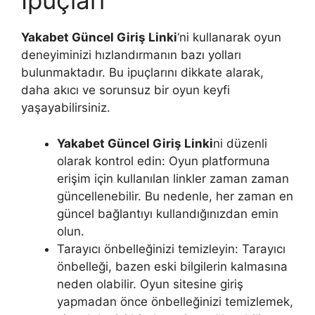
İpuçları
Yakabet Güncel Giriş Linki
‘ni kullanarak oyun
deneyiminizi hızlandırmanın bazı yolları
bulunmaktadır. Bu ipuçlarını dikkate alarak,
daha akıcı ve sorunsuz bir oyun keyfi
yaşayabilirsiniz.
Yakabet Güncel Giriş Linki
ni düzenli
olarak kontrol edin: Oyun platformuna
erişim için kullanılan linkler zaman zaman
güncellenebilir. Bu nedenle, her zaman en
güncel bağlantıyı kullandığınızdan emin
olun.
Tarayıcı önbelleğinizi temizleyin: Tarayıcı
önbelleği, bazen eski bilgilerin kalmasına
neden olabilir. Oyun sitesine giriş
yapmadan önce önbelleğinizi temizlemek,