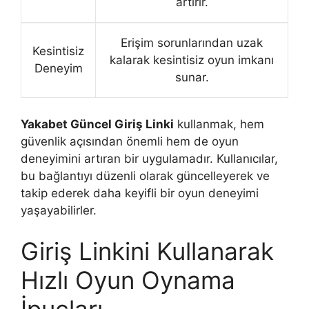
artırır.
Erişim sorunlarından uzak
Kesintisiz
kalarak kesintisiz oyun imkanı
Deneyim
sunar.
Yakabet Güncel Giriş Linki
kullanmak, hem
güvenlik açısından önemli hem de oyun
deneyimini artıran bir uygulamadır. Kullanıcılar,
bu bağlantıyı düzenli olarak güncelleyerek ve
takip ederek daha keyifli bir oyun deneyimi
yaşayabilirler.
Giriş Linkini Kullanarak
Hızlı Oyun Oynama