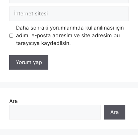
posta
İnternet
sitesi
Daha sonraki yorumlarımda kullanılması için
adım, e-posta adresim ve site adresim bu
tarayıcıya kaydedilsin.
Ara
Ara