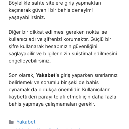
Böylelikle sahte sitelere giriş yapmaktan
kaçınarak güvenli bir bahis deneyimi
yaşayabilirsiniz.
Diğer bir dikkat edilmesi gereken nokta ise
kullanıcı adı ve şifrenizi korumaktır. Güçlü bir
şifre kullanarak hesabınızın güvenliğini
sağlayabilir ve bilgilerinizin suistimal edilmesini
engelleyebilirsiniz.
Son olarak,
Yakabet
‘e giriş yaparken sınırlarınızı
belirlemek ve sorumlu bir şekilde bahis
oynamak da oldukça önemlidir. Kullanıcıların
kaybettikleri parayı telafi etmek için daha fazla
bahis yapmaya çalışmamaları gerekir.
Kategoriler
Yakabet