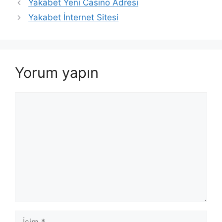
Yakabet Yeni Casino Adresi
Yakabet İnternet Sitesi
Yorum yapın
Yorum
İsim