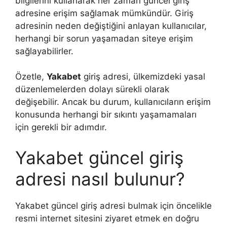
bilgilerini kullanarak her zaman güncel giriş
adresine erişim sağlamak mümkündür. Giriş
adresinin neden değiştiğini anlayan kullanıcılar,
herhangi bir sorun yaşamadan siteye erişim
sağlayabilirler.
Özetle,
Yakabet
giriş adresi, ülkemizdeki yasal
düzenlemelerden dolayı sürekli olarak
değişebilir. Ancak bu durum, kullanıcıların erişim
konusunda herhangi bir sıkıntı yaşamamaları
için gerekli bir adımdır.
Yakabet güncel giriş
adresi nasıl bulunur?
Yakabet güncel giriş adresi bulmak için öncelikle
resmi internet sitesini ziyaret etmek en doğru