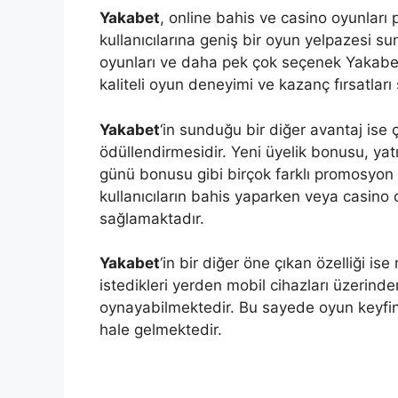
Yakabet
, online bahis ve casino oyunları 
kullanıcılarına geniş bir oyun yelpazesi su
oyunları ve daha pek çok seçenek Yakabet’
kaliteli oyun deneyimi ve kazanç fırsatlar
Yakabet
‘in sunduğu bir diğer avantaj ise 
ödüllendirmesidir. Yeni üyelik bonusu, ya
günü bonusu gibi birçok farklı promosyon 
kullanıcıların bahis yaparken veya casino
sağlamaktadır.
Yakabet
‘in bir diğer öne çıkan özelliği is
istedikleri yerden mobil cihazları üzerind
oynayabilmektedir. Bu sayede oyun keyf
hale gelmektedir.