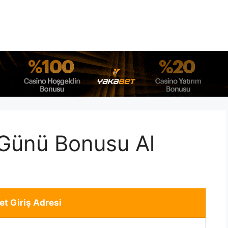
Günü Bonusu Al
t Giriş Adresi