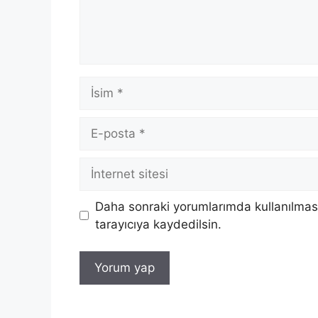
İsim
E-
posta
İnternet
sitesi
Daha sonraki yorumlarımda kullanılması
tarayıcıya kaydedilsin.