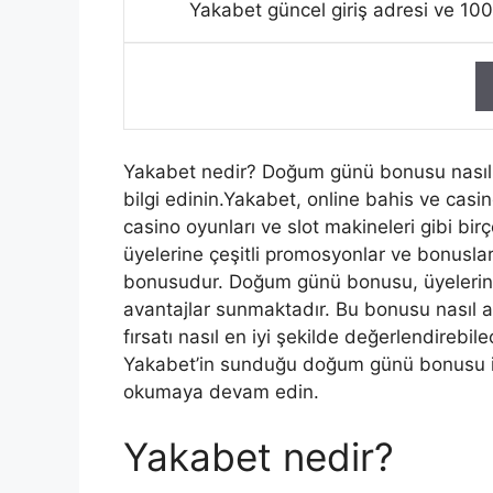
Yakabet güncel giriş adresi ve 1
Yakabet nedir? Doğum günü bonusu nasıl a
bilgi edinin.Yakabet, online bahis ve casino
casino oyunları ve slot makineleri gibi bi
üyelerine çeşitli promosyonlar ve bonusl
bonusudur. Doğum günü bonusu, üyelerin 
avantajlar sunmaktadır. Bu bonusu nasıl al
fırsatı nasıl en iyi şekilde değerlendirebil
Yakabet’in sunduğu doğum günü bonusu ile 
okumaya devam edin.
Yakabet nedir?