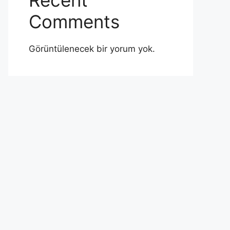
Recent
Comments
Görüntülenecek bir yorum yok.