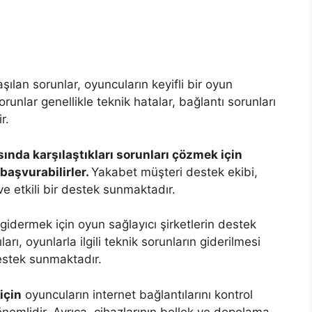
ılan sorunlar, oyuncuların keyifli bir oyun
runlar genellikle teknik hatalar, bağlantı sorunları
r.
ında karşılaştıkları sorunları çözmek için
başvurabilirler.
Yakabet müşteri destek ekibi,
ve etkili bir destek sunmaktadır.
gidermek için oyun sağlayıcı şirketlerin destek
arı, oyunlarla ilgili teknik sorunların giderilmesi
stek sunmaktadır.
için
oyuncuların internet bağlantılarını kontrol
 önemlidir. Ayrıca, cihazlarının bellek ve depolama