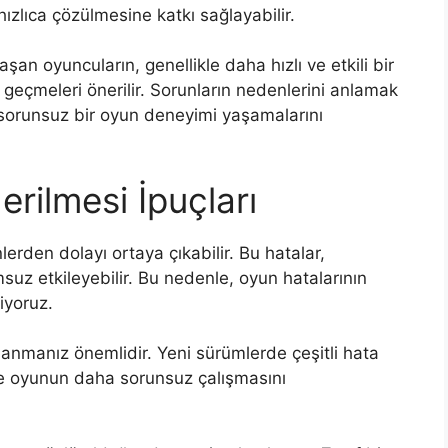
zlıca çözülmesine katkı sağlayabilir.
aşan oyuncuların, genellikle daha hızlı ve etkili bir
 geçmeleri önerilir. Sorunların nedenlerini anlamak
sorunsuz bir oyun deneyimi yaşamalarını
erilmesi İpuçları
rden dolayı ortaya çıkabilir. Bu hatalar,
z etkileyebilir. Bu nedenle, oyun hatalarının
iyoruz.
anmanız önemlidir. Yeni sürümlerde çeşitli hata
de oyunun daha sorunsuz çalışmasını