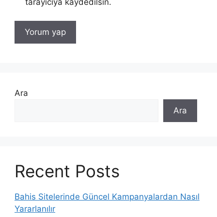
tarayıcıya kaydedilsin.
Ara
Ara
Recent Posts
Bahis Sitelerinde Güncel Kampanyalardan Nasıl
Yararlanılır