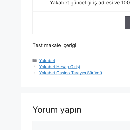
Yakabet güncel giriş adresi ve 1
Test makale içeriği
Kategoriler
Yakabet
Yakabet Hesap Girişi
Yakabet Casino Tarayıcı Sürümü
Yorum yapın
Yorum