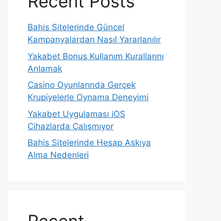
Recent Posts
Bahis Sitelerinde Güncel
Kampanyalardan Nasıl Yararlanılır
Yakabet Bonus Kullanım Kurallarını
Anlamak
Casino Oyunlarında Gerçek
Krupiyelerle Oynama Deneyimi
Yakabet Uygulaması iOS
Cihazlarda Çalışmıyor
Bahis Sitelerinde Hesap Askıya
Alma Nedenleri