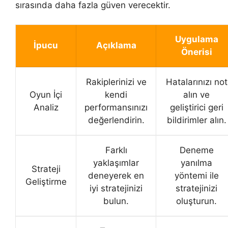
sırasında daha fazla güven verecektir.
Uygulama
İpucu
Açıklama
Önerisi
Rakiplerinizi ve
Hatalarınızı not
Oyun İçi
kendi
alın ve
Analiz
performansınızı
geliştirici geri
değerlendirin.
bildirimler alın.
Farklı
Deneme
yaklaşımlar
yanılma
Strateji
deneyerek en
yöntemi ile
Geliştirme
iyi stratejinizi
stratejinizi
bulun.
oluşturun.