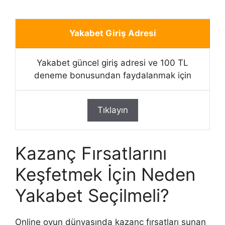
Yakabet Giriş Adresi
Yakabet güncel giriş adresi ve 100 TL
deneme bonusundan faydalanmak için
Tıklayın
Kazanç Fırsatlarını
Keşfetmek İçin Neden
Yakabet Seçilmeli?
Online oyun dünyasında kazanç fırsatları sunan