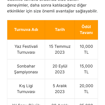
deneyimler, daha sonra katılacağınız diğer
etkinlikler için size önemli avantajlar sağlayabilir.
Ödül
Turnuva Adı
Tarih
Tavanı
Yaz Festivali
15 Temmuz
10,000
Turnuvası
2023
TL
Sonbahar
20 Eylül
15,000
Şampiyonası
2023
TL
Kış Ligi
5 Aralık
20,000
Turnuvası
2023
TL