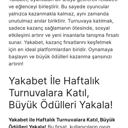
ve eğlenceyi birleştirir. Bu sayede oyuncular
yalnızca kazanmakla kalmaz, aynı zamanda
unutulmaz anılar biriktirir. Turnuvaya katılmak,
sadece kazanç sağlamanın ötesinde, sosyal
etkileşimi artırır ve yeni insanlarla tanışma fırsatı
sunar. Yakabet, kazanç fırsatlarını keşfetmek
için en ideal platformlardan biridir. Oynamaya
başlayın ve büyük ödülleri kazanma şansınızı
artırın!
Yakabet İle Haftalık
Turnuvalara Katıl,
Büyük Ödülleri Yakala!
Yakabet ile Haftalık Turnuvalara Katıl, Büyük
Ödülleri Yakala!
Bu fırsat, kullanıcıların oyun