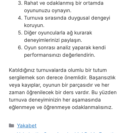
Rahat ve odaklanmış bir ortamda
oyununuzu oynayın.
Turnuva sırasında duygusal dengeyi
koruyun.
Diğer oyuncularla ağ kurarak
deneyimlerinizi paylaşın.
Oyun sonrası analiz yaparak kendi
performansınızı değerlendirin.
Katıldığınız turnuvalarda olumlu bir tutum
sergilemek son derece önemlidir. Başarısızlık
veya kayıplar, oyunun bir parçasıdır ve her
zaman öğrenilecek bir ders vardır. Bu yüzden
turnuva deneyiminizin her aşamasında
eğlenmeye ve öğrenmeye odaklanmalısınız.
Kategoriler
Yakabet