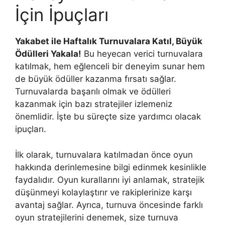
İçin İpuçları
Yakabet ile Haftalık Turnuvalara Katıl, Büyük
Ödülleri Yakala!
Bu heyecan verici turnuvalara
katılmak, hem eğlenceli bir deneyim sunar hem
de büyük ödüller kazanma fırsatı sağlar.
Turnuvalarda başarılı olmak ve ödülleri
kazanmak için bazı stratejiler izlemeniz
önemlidir. İşte bu süreçte size yardımcı olacak
ipuçları.
İlk olarak, turnuvalara katılmadan önce oyun
hakkında derinlemesine bilgi edinmek kesinlikle
faydalıdır. Oyun kurallarını iyi anlamak, stratejik
düşünmeyi kolaylaştırır ve rakiplerinize karşı
avantaj sağlar. Ayrıca, turnuva öncesinde farklı
oyun stratejilerini denemek, size turnuva