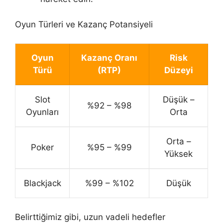
Oyun Türleri ve Kazanç Potansiyeli
Oyun
Kazanç Oranı
Risk
Türü
(RTP)
Düzeyi
Slot
Düşük –
%92 – %98
Oyunları
Orta
Orta –
Poker
%95 – %99
Yüksek
Blackjack
%99 – %102
Düşük
Belirttiğimiz gibi, uzun vadeli hedefler