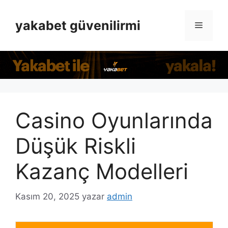
İçeriğe
atla
yakabet güvenilirmi
Menü
Casino Oyunlarında
Düşük Riskli
Kazanç Modelleri
Kasım 20, 2025
yazar
admin