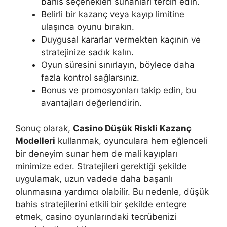
bahis seçenekleri sunanları tercih edin.
Belirli bir kazanç veya kayıp limitine
ulaşınca oyunu bırakın.
Duygusal kararlar vermekten kaçının ve
stratejinize sadık kalın.
Oyun süresini sınırlayın, böylece daha
fazla kontrol sağlarsınız.
Bonus ve promosyonları takip edin, bu
avantajları değerlendirin.
Sonuç olarak,
Casino Düşük Riskli Kazanç
Modelleri
kullanmak, oyunculara hem eğlenceli
bir deneyim sunar hem de mali kayıpları
minimize eder. Stratejileri gerektiği şekilde
uygulamak, uzun vadede daha başarılı
olunmasına yardımcı olabilir. Bu nedenle, düşük
bahis stratejilerini etkili bir şekilde entegre
etmek, casino oyunlarındaki tecrübenizi