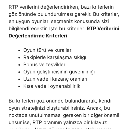
RTP verilerini değerlendirirken, bazı kriterlerin
göz önünde bulundurulması gerekir. Bu kriterler,
en uygun oyunları seçmeniz konusunda sizi
bilgilendirecektir. İşte bu kriterler:
RTP Verilerini
Değerlendirme Kriterleri
Oyun türü ve kuralları
Rakiplerle karşılaşma sıklığı
Bonus ve teşvikler
Oyun geliştiricisinin güvenilirliği
Uzun vadeli kazanç oranları
Kısa vadeli oynanabilirlik
Bu kriterleri göz önünde bulundurarak, kendi
oyun stratejinizi oluşturabilirsiniz. Ancak, bu
noktada unutulmaması gereken bir diğer önemli
unsur ise, RTP oranının yalnızca bir kılavuz