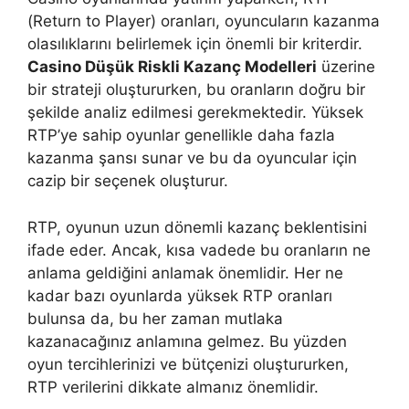
(Return to Player) oranları, oyuncuların kazanma
olasılıklarını belirlemek için önemli bir kriterdir.
Casino Düşük Riskli Kazanç Modelleri
üzerine
bir strateji oluştururken, bu oranların doğru bir
şekilde analiz edilmesi gerekmektedir. Yüksek
RTP’ye sahip oyunlar genellikle daha fazla
kazanma şansı sunar ve bu da oyuncular için
cazip bir seçenek oluşturur.
RTP, oyunun uzun dönemli kazanç beklentisini
ifade eder. Ancak, kısa vadede bu oranların ne
anlama geldiğini anlamak önemlidir. Her ne
kadar bazı oyunlarda yüksek RTP oranları
bulunsa da, bu her zaman mutlaka
kazanacağınız anlamına gelmez. Bu yüzden
oyun tercihlerinizi ve bütçenizi oluştururken,
RTP verilerini dikkate almanız önemlidir.