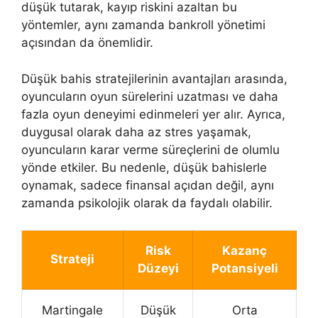
düşük tutarak, kayıp riskini azaltan bu
yöntemler, aynı zamanda bankroll yönetimi
açısından da önemlidir.
Düşük bahis stratejilerinin avantajları arasında,
oyuncuların oyun sürelerini uzatması ve daha
fazla oyun deneyimi edinmeleri yer alır. Ayrıca,
duygusal olarak daha az stres yaşamak,
oyuncuların karar verme süreçlerini de olumlu
yönde etkiler. Bu nedenle, düşük bahislerle
oynamak, sadece finansal açıdan değil, aynı
zamanda psikolojik olarak da faydalı olabilir.
Risk
Kazanç
Strateji
Düzeyi
Potansiyeli
Martingale
Düşük
Orta