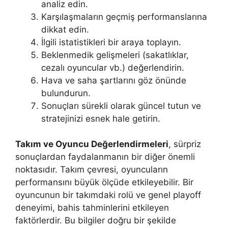
analiz edin.
Karşılaşmaların geçmiş performanslarına
dikkat edin.
İlgili istatistikleri bir araya toplayın.
Beklenmedik gelişmeleri (sakatlıklar,
cezalı oyuncular vb.) değerlendirin.
Hava ve saha şartlarını göz önünde
bulundurun.
Sonuçları sürekli olarak güncel tutun ve
stratejinizi esnek hale getirin.
Takım ve Oyuncu Değerlendirmeleri
, sürpriz
sonuçlardan faydalanmanın bir diğer önemli
noktasıdır. Takım çevresi, oyuncuların
performansını büyük ölçüde etkileyebilir. Bir
oyuncunun bir takımdaki rolü ve genel playoff
deneyimi, bahis tahminlerini etkileyen
faktörlerdir. Bu bilgiler doğru bir şekilde