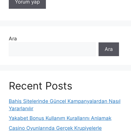
Ara
Ara
Recent Posts
Bahis Sitelerinde Güncel Kampanyalardan Nasıl
Yararlanılır
Yakabet Bonus Kullanım Kurallarını Anlamak
Casino Oyunlarında Gerçek Krupiyelerle