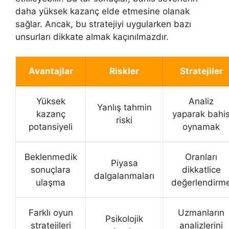
daha yüksek kazanç elde etmesine olanak
sağlar. Ancak, bu stratejiyi uygularken bazı
unsurları dikkate almak kaçınılmazdır.
Avantajlar
Riskler
Stratejiler
Yüksek
Analiz
Yanlış tahmin
kazanç
yaparak bahi
riski
potansiyeli
oynamak
Beklenmedik
Oranları
Piyasa
sonuçlara
dikkatlice
dalgalanmaları
ulaşma
değerlendirm
Farklı oyun
Uzmanların
Psikolojik
stratejileri
analizlerini