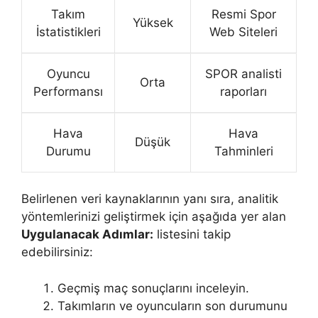
Takım
Resmi Spor
Yüksek
İstatistikleri
Web Siteleri
Oyuncu
SPOR analisti
Orta
Performansı
raporları
Hava
Hava
Düşük
Durumu
Tahminleri
Belirlenen veri kaynaklarının yanı sıra, analitik
yöntemlerinizi geliştirmek için aşağıda yer alan
Uygulanacak Adımlar:
listesini takip
edebilirsiniz:
Geçmiş maç sonuçlarını inceleyin.
Takımların ve oyuncuların son durumunu