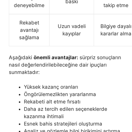
baskı
deneyebilme
takip etme
Rekabet
Uzun vadeli
Bilgiye dayalı
avantajı
kayıplar
kararlar alma
sağlama
Aşağıdaki
önemli avantajlar:
sürpriz sonuçların
nasıl değerlendirilebileceğine dair ipuçları
sunmaktadır:
Yüksek kazanç oranları
Öngörülemezlikten yararlanma
Rekabeti alt etme fırsatı
Daha az tercih edilen seçeneklerde
kazanma ihtimali
Esnek bahis stratejileri oluşturma
Analiz ve gözlemle bilgi birikimini artırma