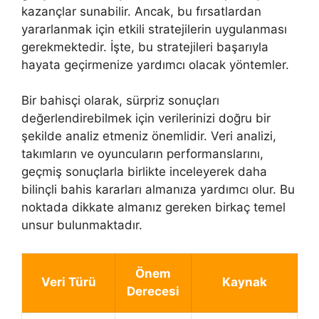
kazançlar sunabilir. Ancak, bu fırsatlardan
yararlanmak için etkili stratejilerin uygulanması
gerekmektedir. İşte, bu stratejileri başarıyla
hayata geçirmenize yardımcı olacak yöntemler.
Bir bahisçi olarak, sürpriz sonuçları
değerlendirebilmek için verilerinizi doğru bir
şekilde analiz etmeniz önemlidir. Veri analizi,
takımların ve oyuncuların performanslarını,
geçmiş sonuçlarla birlikte inceleyerek daha
bilinçli bahis kararları almanıza yardımcı olur. Bu
noktada dikkate almanız gereken birkaç temel
unsur bulunmaktadır.
Önem
Veri Türü
Kaynak
Derecesi